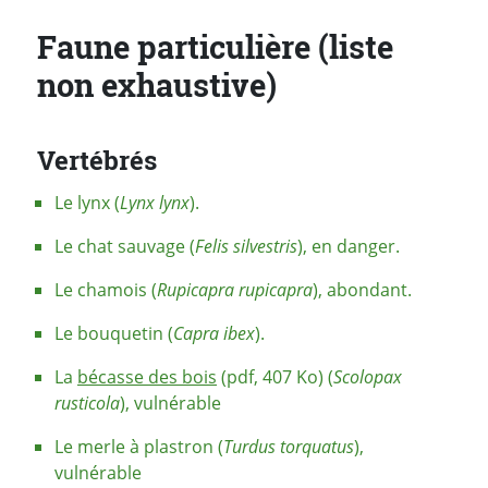
Faune particulière (liste
non exhaustive)
Vertébrés
Le lynx (
Lynx lynx
).
Le chat sauvage (
Felis silvestris
), en danger.
Le chamois (
Rupicapra rupicapra
), abondant.
Le bouquetin (
Capra ibex
).
La
bécasse des bois
(pdf, 407 Ko) (
Scolopax
rusticola
), vulnérable
Le merle à plastron (
Turdus torquatus
),
vulnérable