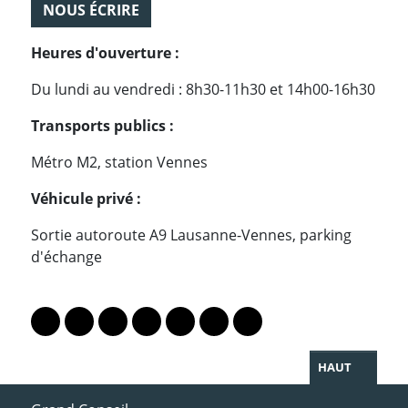
NOUS ÉCRIRE
Heures d'ouverture :
Du lundi au vendredi : 8h30-11h30 et 14h00-16h30
Transports publics :
Métro M2, station Vennes
Véhicule privé :
Sortie autoroute A9 Lausanne-Vennes, parking
d'échange
PARTAGER LA PAGE
Lien vers le profil Mastodon
Lien vers le profil Bluesky
Lien vers le profil Instagram
Lien vers le profil Linkedin
Lien vers le profil Facebook
Lien vers le profil Twitter
Partager par WhatsAp
HAUT