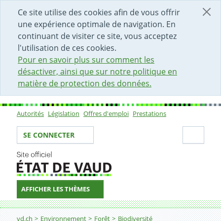
DÉBUT DU CONTENU DE LA PAGE
ACCÈS AU CHAMP DE RECHERCHE
PAGE D'ACCUEIL
FORMULAIRE DE CONTACT
Ce site utilise des cookies afin de vous offrir
une expérience optimale de navigation. En
continuant de visiter ce site, vous acceptez
l'utilisation de ces cookies.
Pour en savoir plus sur comment les
désactiver, ainsi que sur notre politique en
matière de protection des données.
Autorités
Législation
Offres d'emploi
Prestations
Sous-navigation
Votre identité
Secti
SE CONNECTER
AFFICHER LES THÈMES
Fil d'Ariane
Denériaz-Tempêteries-Noirvaux
vd.ch
Environnement
Forêt
Biodiversité