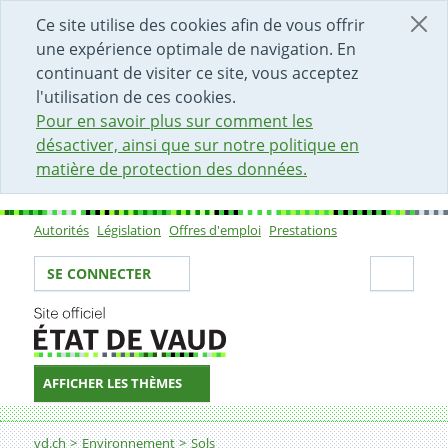
DÉBUT DU CONTENU DE LA PAGE
ACCÈS AU CHAMP DE RECHERCHE
PAGE D'ACCUEIL
FORMULAIRE DE CONTACT
Ce site utilise des cookies afin de vous offrir
une expérience optimale de navigation. En
continuant de visiter ce site, vous acceptez
l'utilisation de ces cookies.
Pour en savoir plus sur comment les
désactiver, ainsi que sur notre politique en
matière de protection des données.
Autorités
Législation
Offres d'emploi
Prestations
Sous-navigation
Votre identité
Secti
SE CONNECTER
AFFICHER LES THÈMES
Fil d'Ariane
Pollution des sols aux dioxines
vd.ch
Environnement
Sols