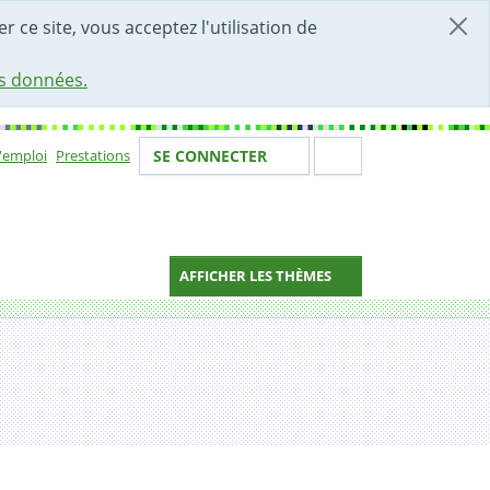
r ce site, vous acceptez l'utilisation de
es données.
Votre identité
Section de 
d'emploi
Prestations
SE CONNECTER
ion
AFFICHER LES THÈMES