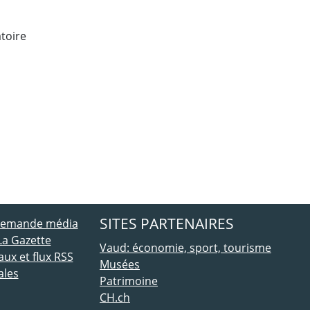
toire
ebook
 Twitter
SITES PARTENAIRES
 demande média
La Gazette
Vaud: économie, sport, tourisme
ux et flux RSS
Musées
ales
Patrimoine
CH.ch