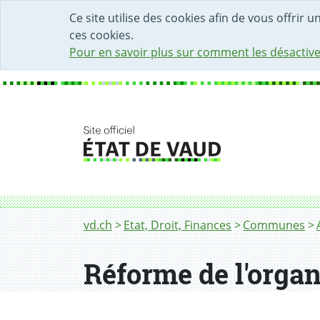
DÉBUT DU CONTENU DE LA PAGE
ACCÈS AU CHAMP DE RECHERCHE
PAGE D'ACCUEIL
FORMULAIRE DE CONTACT
Ce site utilise des cookies afin de vous offrir 
ces cookies.
Pour en savoir plus sur comment les désactive
Fil d'Ariane
Réforme de l'organisation policière
vd.ch
Etat, Droit, Finances
Communes
Réforme de l'organ