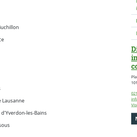
uchillon
ce
D
i
c
Pla
10
s
021
inf
de Lausanne
Vis
l d'Yverdon-les-Bains
sous