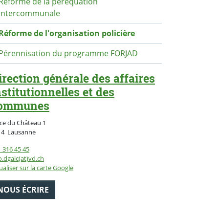
Réforme de la péréquation
intercommunale
Réforme de l'organisation policière
Pérennisation du programme FORJAD
irection générale des affaires
nstitutionnelles et des
ommunes
ce du Château 1
Suisse
14
Lausanne
 316 45 45
o.dgaic(at)vd.ch
ualiser sur la carte Google
NOUS ÉCRIRE