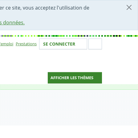
r ce site, vous acceptez l'utilisation de
es données.
Votre identité
Section de 
d'emploi
Prestations
SE CONNECTER
ion
AFFICHER LES THÈMES