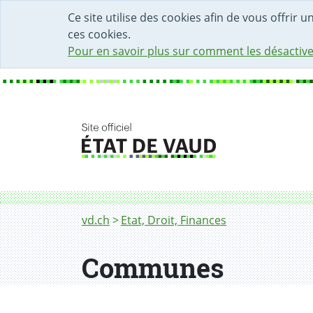
DÉBUT DU CONTENU DE LA PAGE
ACCÈS AU CHAMP DE RECHERCHE
PAGE D'ACCUEIL
FORMULAIRE DE CONTACT
Ce site utilise des cookies afin de vous offrir 
ces cookies.
Pour en savoir plus sur comment les désactive
Fil d'Ariane
Communes
vd.ch
Etat, Droit, Finances
Communes