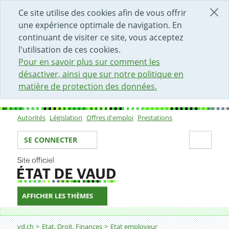
DÉBUT DU CONTENU DE LA PAGE
ACCÈS AU CHAMP DE RECHERCHE
PAGE D'ACCUEIL
FORMULAIRE DE CONTACT
Ce site utilise des cookies afin de vous offrir
une expérience optimale de navigation. En
continuant de visiter ce site, vous acceptez
l'utilisation de ces cookies.
Pour en savoir plus sur comment les
désactiver, ainsi que sur notre politique en
matière de protection des données.
Autorités
Législation
Offres d'emploi
Prestations
Sous-navigation
Votre identité
Secti
SE CONNECTER
AFFICHER LES THÈMES
Fil d'Ariane
Bases légales
vd.ch
Etat, Droit, Finances
Etat employeur