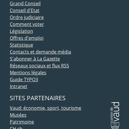
ACCÈS DIRECT
Grand Conseil
Conseil d'Etat
Ordre judiciaire
Comment voter
Législation
Offres d'emploi
Statistique
Contacts et demande média
S'abonner à La Gazette
Réseaux sociaux et flux RSS
Mentions légales
Guide TYPO3
Intranet
SITES PARTENAIRES
Vaud: économie, sport, tourisme
Musées
Patrimoine
CH.ch