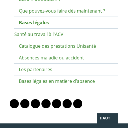
Que pouvez-vous faire dès maintenant ?
Bases légales
Santé au travail à l'ACV
Catalogue des prestations Unisanté
Absences maladie ou accident
Les partenaires
Bases légales en matière d’absence
PARTAGER LA PAGE
Lien vers le profil Mastodon
Lien vers le profil Bluesky
Lien vers le profil Instagram
Lien vers le profil Linkedin
Lien vers le profil Facebook
Lien vers le profil Twitter
Partager par WhatsAp
HAUT