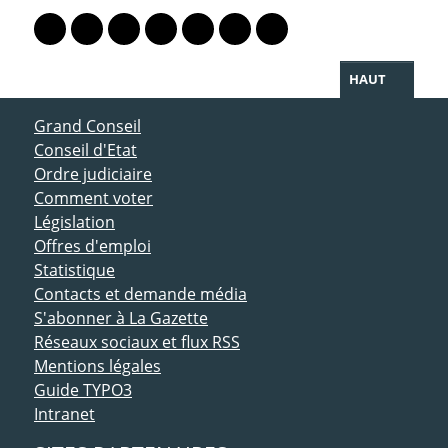
Lien vers le profil Mastodon
Lien vers le profil Bluesky
Lien vers le profil Instagram
Lien vers le profil Linkedin
Lien vers le profil Facebook
Lien vers le profil Twitter
Partager par WhatsAp
HAUT
ACCÈS DIRECT
Grand Conseil
Conseil d'Etat
Ordre judiciaire
Comment voter
Législation
Offres d'emploi
Statistique
Contacts et demande média
S'abonner à La Gazette
Réseaux sociaux et flux RSS
Mentions légales
Guide TYPO3
Intranet