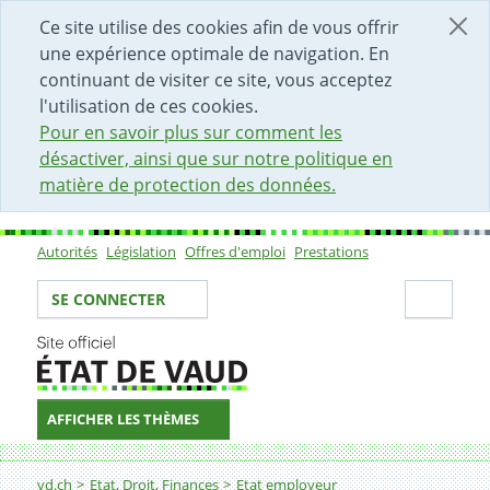
DÉBUT DU CONTENU DE LA PAGE
ACCÈS AU CHAMP DE RECHERCHE
PAGE D'ACCUEIL
FORMULAIRE DE CONTACT
Ce site utilise des cookies afin de vous offrir
une expérience optimale de navigation. En
continuant de visiter ce site, vous acceptez
l'utilisation de ces cookies.
Pour en savoir plus sur comment les
désactiver, ainsi que sur notre politique en
matière de protection des données.
Autorités
Législation
Offres d'emploi
Prestations
Sous-navigation
Votre identité
Secti
SE CONNECTER
AFFICHER LES THÈMES
Fil d'Ariane
Responsable de mesures de protection
vd.ch
Etat, Droit, Finances
Etat employeur