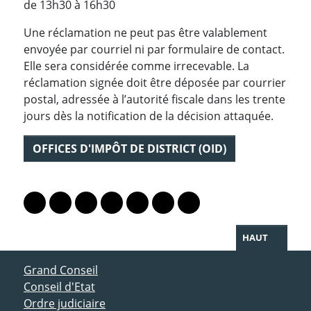
de 13h30 à 16h30
Une réclamation ne peut pas être valablement
envoyée par courriel ni par formulaire de contact.
Elle sera considérée comme irrecevable. La
réclamation signée doit être déposée par courrier
postal, adressée à l’autorité fiscale dans les trente
jours dès la notification de la décision attaquée.
OFFICES D'IMPÔT DE DISTRICT (OID)
PARTAGER LA PAGE
Lien vers le profil Mastodon
Lien vers le profil Bluesky
Lien vers le profil Instagram
Lien vers le profil Linkedin
Lien vers le profil Facebook
Lien vers le profil Twitter
Partager par WhatsAp
HAUT
ACCÈS DIRECT
Grand Conseil
Conseil d'Etat
Ordre judiciaire