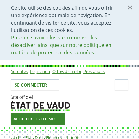
DÉBUT DU CONTENU DE LA PAGE
ACCÈS AU CHAMP DE RECHERCHE
PAGE D'ACCUEIL
FORMULAIRE DE CONTACT
Ce site utilise des cookies afin de vous offrir
une expérience optimale de navigation. En
continuant de visiter ce site, vous acceptez
l'utilisation de ces cookies.
Pour en savoir plus sur comment les
désactiver, ainsi que sur notre politique en
matière de protection des données.
Autorités
Législation
Offres d'emploi
Prestations
Sous-navigation
Votre identité
Secti
SE CONNECTER
AFFICHER LES THÈMES
Fil d'Ariane
Autres impôts
vd.ch
Etat, Droit, Finances
Impôts