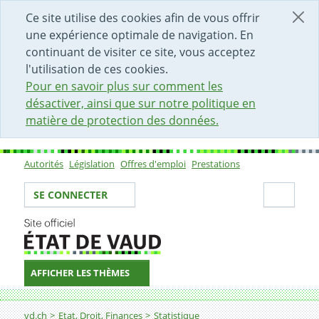
DÉBUT DU CONTENU DE LA PAGE
ACCÈS AU CHAMP DE RECHERCHE
PAGE D'ACCUEIL
FORMULAIRE DE CONTACT
Ce site utilise des cookies afin de vous offrir
une expérience optimale de navigation. En
continuant de visiter ce site, vous acceptez
l'utilisation de ces cookies.
Pour en savoir plus sur comment les
désactiver, ainsi que sur notre politique en
matière de protection des données.
Autorités
Législation
Offres d'emploi
Prestations
Sous-navigation
Votre identité
Secti
SE CONNECTER
AFFICHER LES THÈMES
Fil d'Ariane
Votations
vd.ch
Etat, Droit, Finances
Statistique