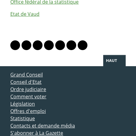
Office fédéral de la statistique
Etat de Vaud
PARTAGER LA PAGE
Lien vers le profil Mastodon
Lien vers le profil Bluesky
Lien vers le profil Instagram
Lien vers le profil Linkedin
Lien vers le profil Facebook
Lien vers le profil Twitter
Partager par WhatsAp
HAUT
ACCÈS DIRECT
Grand Conseil
Conseil d'Etat
Ordre judiciaire
Comment voter
Législation
Offres d'emploi
Statistique
Contacts et demande média
S'abonner à La Gazette