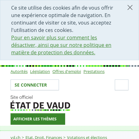
DÉBUT DU CONTENU DE LA PAGE
ACCÈS AU CHAMP DE RECHERCHE
PAGE D'ACCUEIL
FORMULAIRE DE CONTACT
Ce site utilise des cookies afin de vous offrir
une expérience optimale de navigation. En
continuant de visiter ce site, vous acceptez
l'utilisation de ces cookies.
Pour en savoir plus sur comment les
désactiver, ainsi que sur notre politique en
matière de protection des données.
Autorités
Législation
Offres d'emploi
Prestations
Sous-navigation
Votre identité
Secti
SE CONNECTER
AFFICHER LES THÈMES
Fil d'Ariane
vd.ch
Etat, Droit, Finances
Votations et élections