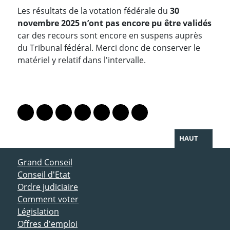
Les résultats de la votation fédérale du
30
novembre 2025 n’ont pas encore pu être validés
car des recours sont encore en suspens auprès
du Tribunal fédéral. Merci donc de conserver le
matériel y relatif dans l'intervalle.
PARTAGER LA PAGE
Lien vers le profil Mastodon
Lien vers le profil Bluesky
Lien vers le profil Instagram
Lien vers le profil Linkedin
Lien vers le profil Facebook
Lien vers le profil Twitter
Partager par WhatsAp
HAUT
ACCÈS DIRECT
Grand Conseil
Conseil d'Etat
Ordre judiciaire
Comment voter
Législation
Offres d'emploi