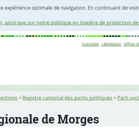
une expérience optimale de navigation. En continuant de visite
r, ainsi que sur notre politique en matière de protection d
Autorités
Législation
Offres 
Sous-navigat
lections
Registre cantonal des partis politiques
Parti soci
égionale de Morges