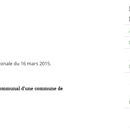
N
ionale du 16 mars 2015.
l communal d’une commune de