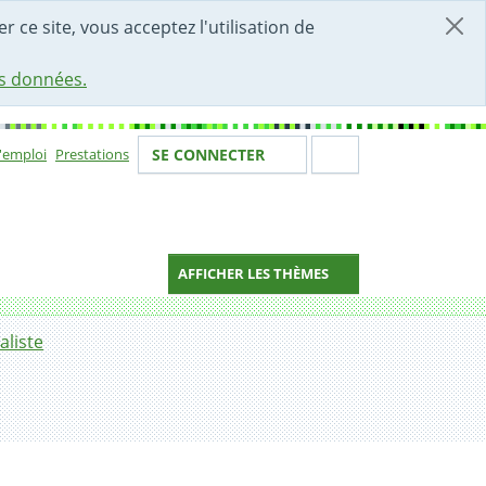
r ce site, vous acceptez l'utilisation de
es données.
Votre identité
Section de 
d'emploi
Prestations
SE CONNECTER
ion
AFFICHER LES THÈMES
aliste