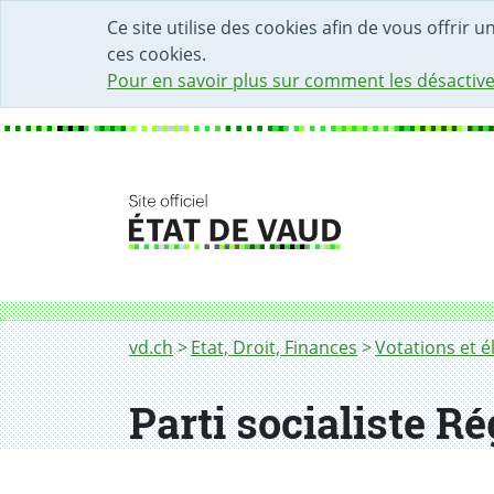
DÉBUT DU CONTENU DE LA PAGE
ACCÈS AU CHAMP DE RECHERCHE
PAGE D'ACCUEIL
FORMULAIRE DE CONTACT
Ce site utilise des cookies afin de vous offrir 
ces cookies.
Pour en savoir plus sur comment les désactive
Fil d'Ariane
Parti socialiste Régionale de Morges
vd.ch
Etat, Droit, Finances
Votations et é
Parti socialiste R