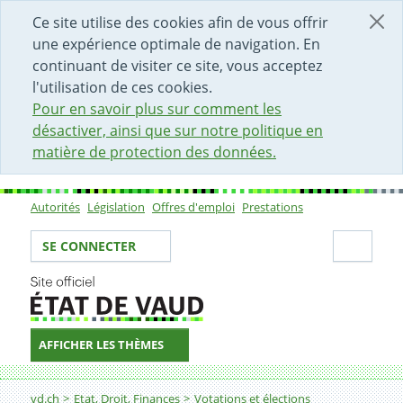
DÉBUT DU CONTENU DE LA PAGE
ACCÈS AU CHAMP DE RECHERCHE
PAGE D'ACCUEIL
FORMULAIRE DE CONTACT
Ce site utilise des cookies afin de vous offrir
une expérience optimale de navigation. En
continuant de visiter ce site, vous acceptez
l'utilisation de ces cookies.
Pour en savoir plus sur comment les
désactiver, ainsi que sur notre politique en
matière de protection des données.
Autorités
Législation
Offres d'emploi
Prestations
Sous-navigation
Votre identité
Secti
SE CONNECTER
AFFICHER LES THÈMES
Fil d'Ariane
PLR.Les Libéraux-Radicaux arrondissement Gros-de-V
vd.ch
Etat, Droit, Finances
Votations et élections