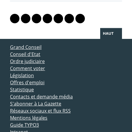
PARTAGER LA PAGE
Lien vers le profil Mastodon
Lien vers le profil Bluesky
Lien vers le profil Instagram
Lien vers le profil Linkedin
Lien vers le profil Facebook
Lien vers le profil Twitter
Partager par WhatsAp
HAUT
ACCÈS DIRECT
Grand Conseil
Conseil d'Etat
Ordre judiciaire
Comment voter
Législation
Offres d'emploi
Statistique
Contacts et demande média
S'abonner à La Gazette
Réseaux sociaux et flux RSS
Mentions légales
Guide TYPO3
Intranet