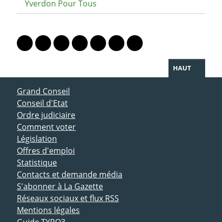
Yverdon Pour Tous
PARTAGER LA PAGE
Lien vers le profil Mastodon
Lien vers le profil Bluesky
Lien vers le profil Instagram
Lien vers le profil Linkedin
Lien vers le profil Facebook
Lien vers le profil Twitter
Partager par WhatsAp
HAUT
ACCÈS DIRECT
Grand Conseil
Conseil d'Etat
Ordre judiciaire
Comment voter
Législation
Offres d'emploi
Statistique
Contacts et demande média
S'abonner à La Gazette
Réseaux sociaux et flux RSS
Mentions légales
Guide TYPO3