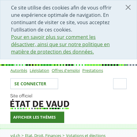
DÉBUT DU CONTENU DE LA PAGE
ACCÈS AU CHAMP DE RECHERCHE
PAGE D'ACCUEIL
FORMULAIRE DE CONTACT
Ce site utilise des cookies afin de vous offrir
une expérience optimale de navigation. En
continuant de visiter ce site, vous acceptez
l'utilisation de ces cookies.
Pour en savoir plus sur comment les
désactiver, ainsi que sur notre politique en
matière de protection des données.
Autorités
Législation
Offres d'emploi
Prestations
Sous-navigation
Votre identité
Secti
SE CONNECTER
AFFICHER LES THÈMES
Fil d'Ariane
Parti vert'libéral du district Jura-Nord vaudois
vd.ch
Etat, Droit, Finances
Votations et élections