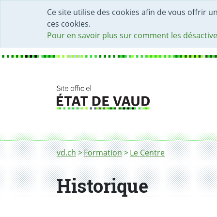
DÉBUT DU CONTENU DE LA PAGE
ACCÈS AU CHAMP DE RECHERCHE
PAGE D'ACCUEIL
FORMULAIRE DE CONTACT
Ce site utilise des cookies afin de vous offrir 
ces cookies.
Pour en savoir plus sur comment les désactive
Fil d'Ariane
vd.ch
Formation
Le Centre
Historique