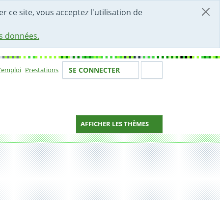
r ce site, vous acceptez l'utilisation de
es données.
Votre identité
Section de 
d'emploi
Prestations
SE CONNECTER
ion
AFFICHER LES THÈMES