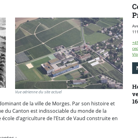
C
P
Av
11
+4
cep
Vis
Ho
Vue aérienne du site actuel
ve
16
dominant de la ville de Morges. Par son histoire et
ue du Canton est indissociable du monde de la
 école d’agriculture de l’Etat de Vaud construite en