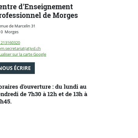
entre d'Enseignement
rofessionnel de Morges
enue de Marcelin 31
Suisse
10
Morges
1213160320
m.secretariat(at)vd.ch
ualiser sur la carte Google
NOUS ÉCRIRE
raires d'ouverture : du lundi au
ndredi de 7h30 à 12h et de 13h à
h45.