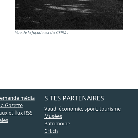
Vue de la façade est du CEPM .
ebook
 Twitter
SITES PARTENAIRES
 demande média
La Gazette
Vaud: économie, sport, tourisme
ux et flux RSS
Musées
ales
Patrimoine
CH.ch