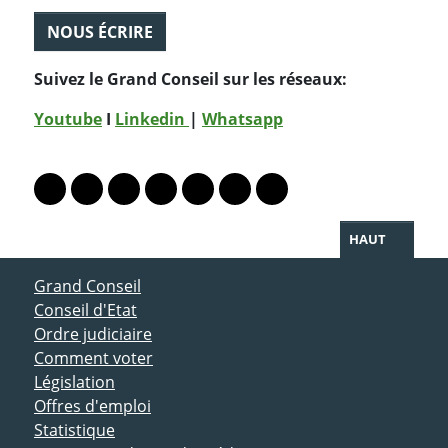
NOUS ÉCRIRE
Suivez le Grand Conseil sur les réseaux:
Youtube
I
Linkedin
|
Whatsapp
PARTAGER LA PAGE
Lien vers le profil Mastodon
Lien vers le profil Bluesky
Lien vers le profil Instagram
Lien vers le profil Linkedin
Lien vers le profil Facebook
Lien vers le profil Twitter
Partager par WhatsAp
HAUT
ACCÈS DIRECT
Grand Conseil
Conseil d'Etat
Ordre judiciaire
Comment voter
Législation
Offres d'emploi
Statistique