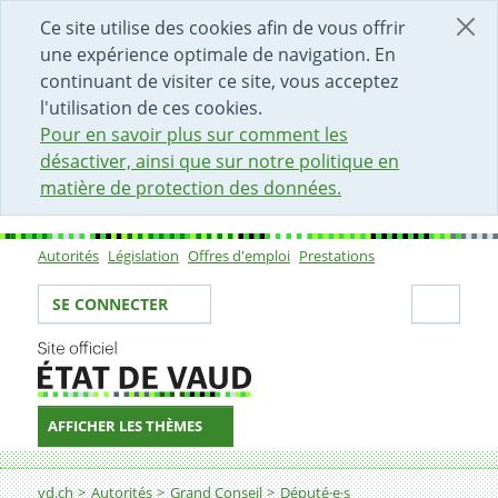
DÉBUT DU CONTENU DE LA PAGE
ACCÈS AU CHAMP DE RECHERCHE
PAGE D'ACCUEIL
FORMULAIRE DE CONTACT
Ce site utilise des cookies afin de vous offrir
une expérience optimale de navigation. En
continuant de visiter ce site, vous acceptez
l'utilisation de ces cookies.
Pour en savoir plus sur comment les
désactiver, ainsi que sur notre politique en
matière de protection des données.
Autorités
Législation
Offres d'emploi
Prestations
Sous-navigation
Votre identité
Secti
SE CONNECTER
AFFICHER LES THÈMES
Fil d'Ariane
vd.ch
Autorités
Grand Conseil
Député·e·s