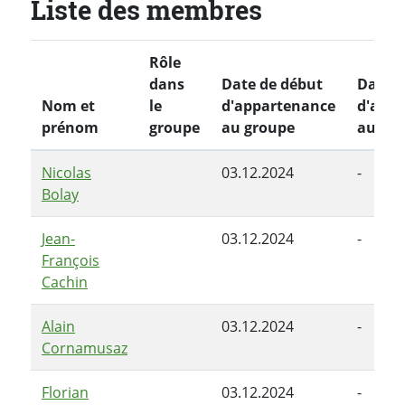
Liste des membres
Rôle
dans
Date de début
Date d
Nom et
le
d'appartenance
d'app
prénom
groupe
au groupe
au gr
Nicolas
03.12.2024
-
Bolay
Jean-
03.12.2024
-
François
Cachin
Alain
03.12.2024
-
Cornamusaz
Florian
03.12.2024
-