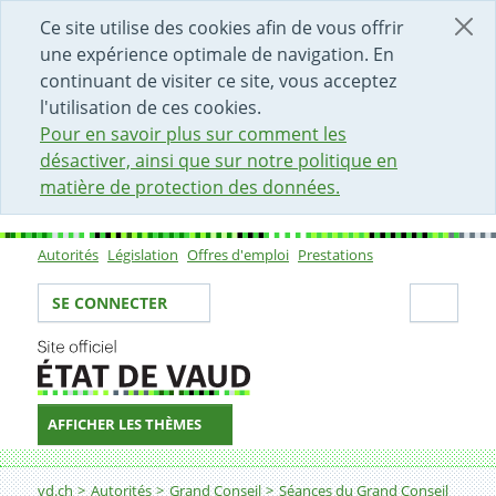
DÉBUT DU CONTENU DE LA PAGE
ACCÈS AU CHAMP DE RECHERCHE
PAGE D'ACCUEIL
FORMULAIRE DE CONTACT
Ce site utilise des cookies afin de vous offrir
une expérience optimale de navigation. En
continuant de visiter ce site, vous acceptez
l'utilisation de ces cookies.
Pour en savoir plus sur comment les
désactiver, ainsi que sur notre politique en
matière de protection des données.
Autorités
Législation
Offres d'emploi
Prestations
Sous-navigation
Votre identité
Secti
SE CONNECTER
AFFICHER LES THÈMES
Fil d'Ariane
vd.ch
Autorités
Grand Conseil
Séances du Grand Conseil