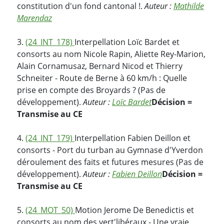
constitution d'un fond cantonal !.
Auteur :
Mathilde
Marendaz
3.
(24_INT_178)
Interpellation Loïc Bardet et
consorts au nom Nicole Rapin, Aliette Rey-Marion,
Alain Cornamusaz, Bernard Nicod et Thierry
Schneiter - Route de Berne à 60 km/h : Quelle
prise en compte des Broyards ? (Pas de
développement).
Auteur :
Loïc Bardet
Décision =
Transmise au CE
4.
(24_INT_179)
Interpellation Fabien Deillon et
consorts - Port du turban au Gymnase d'Yverdon
déroulement des faits et futures mesures (Pas de
développement).
Auteur :
Fabien Deillon
Décision =
Transmise au CE
5.
(24_MOT_50)
Motion Jerome De Benedictis et
consorts au nom des vert'libéraux - Une vraie