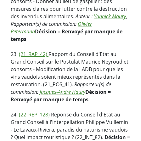
consorts - Donner au lieu de gaspiller : des
mesures claires pour lutter contre la destruction
des invendus alimentaires.
Auteur :
Yannick Maury
,
Rapporteur(s) de commission:
Olivier
Petermann
Décision = Renvoyé par manque de
temps
23.
(21_RAP_42)
Rapport du Conseil d'Etat au
Grand Conseil sur le Postulat Maurice Neyroud et
consorts - Modification de la LADB pour que les
vins vaudois soient mieux représentés dans la
restauration. (21_POS_41).
Rapporteur(s) de
commission:
Jacques-André Haury
Décision =
Renvoyé par manque de temps
24.
(22_REP_128)
Réponse du Conseil d'Etat au
Grand Conseil à l'interpellation Philippe Vuillemin
- Le Lavaux-Riviera, paradis du naturisme vaudois
? Quel impact touristique ? (22_INT_82).
Décision =