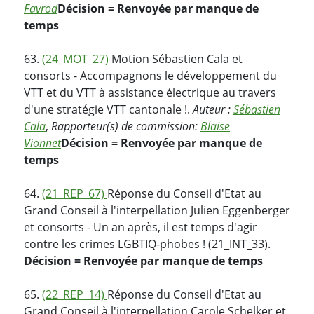
Favrod
Décision = Renvoyée par manque de
temps
63.
(24_MOT_27)
Motion Sébastien Cala et
consorts - Accompagnons le développement du
VTT et du VTT à assistance électrique au travers
d'une stratégie VTT cantonale !.
Auteur :
Sébastien
Cala
,
Rapporteur(s) de commission:
Blaise
Vionnet
Décision = Renvoyée par manque de
temps
64.
(21_REP_67)
Réponse du Conseil d'Etat au
Grand Conseil à l'interpellation Julien Eggenberger
et consorts - Un an après, il est temps d'agir
contre les crimes LGBTIQ-phobes ! (21_INT_33).
Décision = Renvoyée par manque de temps
65.
(22_REP_14)
Réponse du Conseil d'Etat au
Grand Conseil à l'interpellation Carole Schelker et