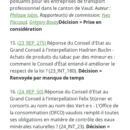
polluants pour les entreprises de transport
professionnel dans le canton de Vaud.
Auteur :
Philippe Jobin
,
Rapporteur(s) de commission:
Yves
Paccaud
,
Grégory Bovay
Décision = Prise en
considération
15.
(23_REP_275)
Réponse du Conseil d'Etat au
Grand Conseil à l'interpellation Hadrien Buclin -
Achats de produits du tabac par des mineur·es :
comment le Conseil d’État entend-il améliorer le
respect de la loi ? (23_INT_180).
Décision =
Renvoyée par manque de temps
16.
(24_REP_50)
Réponse du Conseil d'Etat au
Grand Conseil à l'interpellation Felix Stürner et
consorts au nom au nom des Vert·e·s - L’Office de
la consommation (OFCO) vaudois remplit-il toutes
ses obligations en matière de contrôle des eaux
minérales naturelles ? (24_INT_23).
Décision =