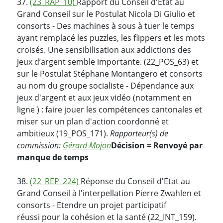
37.
(23_RAP_10)
Rapport du Conseil d'Etat au
Grand Conseil sur le Postulat Nicola Di Giulio et
consorts - Des machines à sous à tuer le temps
ayant remplacé les puzzles, les flippers et les mots
croisés. Une sensibilisation aux addictions des
jeux d’argent semble importante. (22_POS_63) et
sur le Postulat Stéphane Montangero et consorts
au nom du groupe socialiste - Dépendance aux
jeux d'argent et aux jeux vidéo (notamment en
ligne ) : faire jouer les compétences cantonales et
miser sur un plan d'action coordonné et
ambitieux (19_POS_171).
Rapporteur(s) de
commission:
Gérard Mojon
Décision = Renvoyé par
manque de temps
38.
(22_REP_224)
Réponse du Conseil d'Etat au
Grand Conseil à l'interpellation Pierre Zwahlen et
consorts - Etendre un projet participatif
réussi pour la cohésion et la santé (22_INT_159).