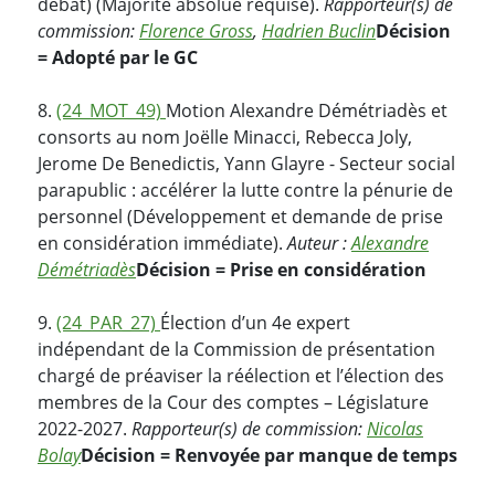
débat) (Majorité absolue requise).
Rapporteur(s) de
commission:
Florence Gross
,
Hadrien Buclin
Décision
= Adopté par le GC
8.
(24_MOT_49)
Motion Alexandre Démétriadès et
consorts au nom Joëlle Minacci, Rebecca Joly,
Jerome De Benedictis, Yann Glayre - Secteur social
parapublic : accélérer la lutte contre la pénurie de
personnel (Développement et demande de prise
en considération immédiate).
Auteur :
Alexandre
Démétriadès
Décision = Prise en considération
9.
(24_PAR_27)
Élection d’un 4e expert
indépendant de la Commission de présentation
chargé de préaviser la réélection et l’élection des
membres de la Cour des comptes – Législature
2022-2027.
Rapporteur(s) de commission:
Nicolas
Bolay
Décision = Renvoyée par manque de temps