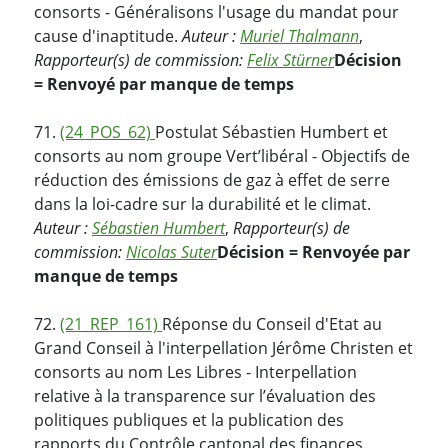
consorts - Généralisons l'usage du mandat pour
cause d'inaptitude.
Auteur :
Muriel Thalmann
,
Rapporteur(s) de commission:
Felix Stürner
Décision
= Renvoyé par manque de temps
71.
(24_POS_62)
Postulat Sébastien Humbert et
consorts au nom groupe Vert’libéral - Objectifs de
réduction des émissions de gaz à effet de serre
dans la loi-cadre sur la durabilité et le climat.
Auteur :
Sébastien Humbert
,
Rapporteur(s) de
commission:
Nicolas Suter
Décision = Renvoyée par
manque de temps
72.
(21_REP_161)
Réponse du Conseil d'Etat au
Grand Conseil à l'interpellation Jérôme Christen et
consorts au nom Les Libres - Interpellation
relative à la transparence sur l’évaluation des
politiques publiques et la publication des
rapports du Contrôle cantonal des finances.