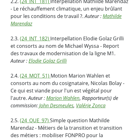
2.2.
(24_INT_181)
Interpellation Mathilde Marendaz
- Le réchauffement climatique, un enjeu brûlant
pour les conditions de travail ?.
Auteur :
Mathilde
Marendaz
2.3.
(24_INT_182)
Interpellation Elodie Golaz Grilli
et consorts au nom de Michael Wyssa - Report
des travaux de modernisation de la ligne M1.
Auteur :
Elodie Golaz Grilli
2.4.
(24_MOT_51)
Motion Marion Wahlen et
consorts au nom du cosignataire, Nicolas Bolay -
Ce qui est viande pour l'un est végétal pour
l'autre.
Auteur :
Marion Wahlen
,
Rapporteur(s) de
commission:
John Desmeules
,
Valérie Zonca
2.5.
(24_QUE_97)
Simple question Mathilde
Marendaz - Métiers de la transition et transition
des métiers : mobiliser FONPRO pour la