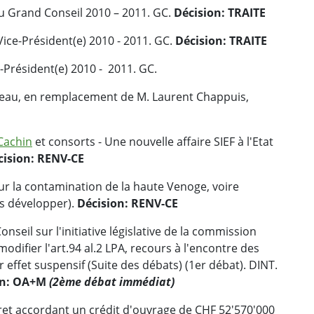
 du Grand Conseil 2010 – 2011. GC.
Décision: TRAITE
 Vice-Président(e) 2010 - 2011. GC.
Décision: TRAITE
e-Président(e) 2010 - 2011. GC.
reau, en remplacement de M. Laurent Chappuis,
Cachin
et consorts - Une nouvelle affaire SIEF à l'Etat
cision: RENV-CE
sur la contamination de la haute Venoge, voire
as développer).
Décision: RENV-CE
nseil sur l'initiative législative de la commission
modifier l'art.94 al.2 LPA, recours à l'encontre des
 effet suspensif (Suite des débats) (1er débat). DINT.
on: OA+M
(2ème débat immédiat)
ret accordant un crédit d'ouvrage de CHF 52'570'000