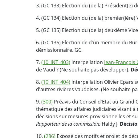
3. (GC 133) Election du (de la) Président(e)
4. (GC 134) Election du (de la) premier(ière)
5. (GC 135) Election du (de la) deuxième Vic
6. (GC 136) Election de d'un membre du Bu
démissionnaire. GC.
7.
(10_INT_403)
Interpellation
Jean-François 
de Vaud ? (Ne souhaite pas développer).
Dé
8.
(10_INT_404)
Interpellation Olivier Epars 
d'autres rivières vaudoises. (Ne souhaite p
9.
(300)
Préavis du Conseil d'Etat au Grand Co
thématique des affaires judiciaires visant à 
décisions sur mesures provisionnelles et sur
Rapporteur de la commission:
Haldy J.
Décisi
10.
(286)
Exposé des motifs et projet de déc