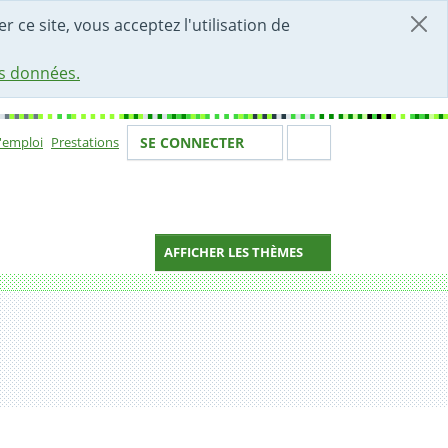
r ce site, vous acceptez l'utilisation de
es données.
Votre identité
Section de 
d'emploi
Prestations
SE CONNECTER
ion
AFFICHER LES THÈMES