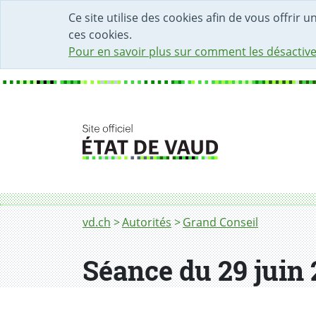
DÉBUT DU CONTENU DE LA PAGE
ACCÈS AU CHAMP DE RECHERCHE
PAGE D'ACCUEIL
FORMULAIRE DE CONTACT
Ce site utilise des cookies afin de vous offrir 
ces cookies.
Pour en savoir plus sur comment les désactive
Fil d'Ariane
vd.ch
Autorités
Grand Conseil
Séance du 29 juin