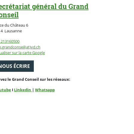
ecrétariat général du Grand
onseil
ce du Château 6
Suisse
14
Lausanne
1213160500
o.grandconseil(at)vd.ch
ualiser sur la carte Google
NOUS ÉCRIRE
ivez le Grand Conseil sur les réseaux:
utube
I
Linkedin
|
Whatsapp