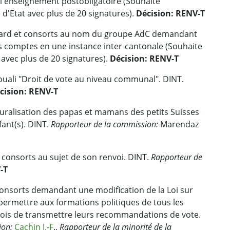
e l'enseignement postobligatoire (Souhaite
d'Etat avec plus de 20 signatures).
Décision: RENV-T
hard et consorts au nom du groupe AdC demandant
es comptes en une instance inter-cantonale (Souhaite
avec plus de 20 signatures).
Décision: RENV-T
uali "Droit de vote au niveau communal". DINT.
cision: RENV-T
turalisation des papas et mamans des petits Suisses
fant(s). DINT.
Rapporteur de la commission:
Marendaz
 consorts au sujet de son renvoi. DINT.
Rapporteur de
-T
onsorts demandant une modification de la Loi sur
 permettre aux formations politiques de tous les
ois de transmettre leurs recommandations de vote.
ion:
Cachin J.-F
.,
Rapporteur de la minorité de la