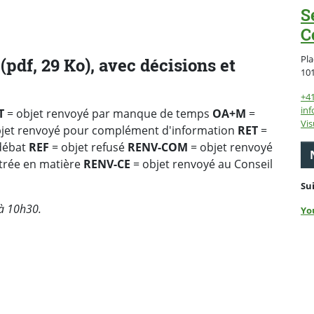
S
C
Pla
(pdf, 29 Ko), avec décisions et
10
+4
inf
T
= objet renvoyé par manque de temps
OA+M
=
Vis
jet renvoyé pour complément d'information
RET
=
 débat
REF
= objet refusé
RENV-COM
= objet renvoyé
ntrée en matière
RENV-CE
= objet renvoyé au Conseil
Su
 à 10h30.
Yo