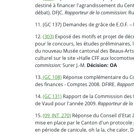
destiné à financer l'agrandissement du Cen
débat). DFJC.
Rapporteur de la commission:
Ru
11. (GC 137) Demandes de grâce de E.O.F. – E
12.
(303)
Exposé des motifs et projet de déc
pour le concours, les études préliminaires, 
du nouveau Musée cantonal des Beaux-Arts, 
culturel sur le site «Halle CFF aux locomoti
commission:
Surer J.-M.
Décision: OA
13.
(GC 108)
Réponse complémentaire du Cons
des finances - Comptes 2008. DFIRE.
Rapport
14.
(GC 131)
Rapport de la Commission des f
de Vaud pour l'année 2009.
Rapporteur de la
15.
(09_INT_270)
Réponse du Conseil d'Etat à
mise en place par le Canton d'un protocole 
en période de canicule, oh la la, che calor. 