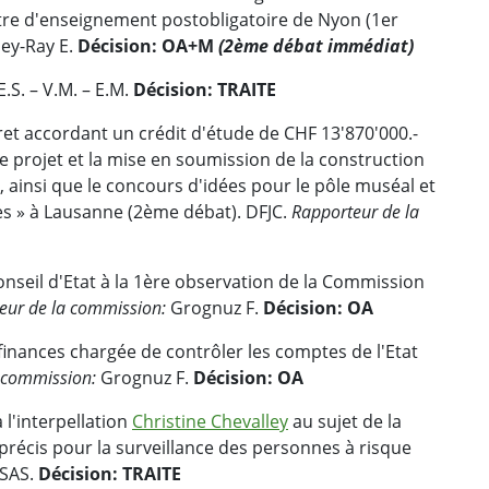
tre d'enseignement postobligatoire de Nyon (1er
ey-Ray E.
Décision: OA+M
(2ème débat immédiat)
.S. – V.M. – E.M.
Décision: TRAITE
ret accordant un crédit d'étude de CHF 13'870'000.-
le projet et la mise en soumission de la construction
ainsi que le concours d'idées pour le pôle muséal et
ves » à Lausanne (2ème débat). DFJC.
Rapporteur de la
eil d'Etat à la 1ère observation de la Commission
eur de la commission:
Grognuz F.
Décision: OA
inances chargée de contrôler les comptes de l'Etat
 commission:
Grognuz F.
Décision: OA
 l'interpellation
Christine Chevalley
au sujet de la
précis pour la surveillance des personnes à risque
DSAS.
Décision: TRAITE