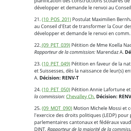
planification des constructions scolaires d
développer et demande le renvoi au Conseil 
21.
(10_POS_201)
Postulat Maximilien Bern
au Conseil d'Etat de transformer la Cour d
développer et demande le renvoi en comm. 
22.
(09_PET_039)
Pétition de Mme Koella Nao
Rapporteur de la commission:
Marendaz A.
Dé
23.
(10_PET_049)
Pétition en faveur de la na
et Suissesses, dès la naissance de leur(s) en
A.
Décision: RENV-T
24.
(10_PET_050)
Pétition Annie Lafortune et
la commission:
Chevalley Ch.
Décision: RENV
25.
(09_MOT_090)
Motion Michele Mossi et c
l'exercice des droits politiques (LEDP) pour
parlementaires cantonaux et fédéraux vaud
DINT.
Rapporteur de la majorité de la commiss