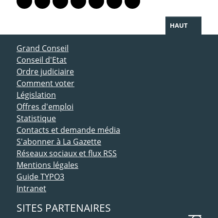
Lien vers le profil Mastodon
Lien vers le profil Bluesky
Lien vers le profil Instagram
Lien vers le profil Linkedin
Lien vers le profil Facebook
Lien vers le profil Twitter
Partager par WhatsAp
HAUT
ACCÈS DIRECT
Grand Conseil
Conseil d'Etat
Ordre judiciaire
Comment voter
Législation
Offres d'emploi
Statistique
Contacts et demande média
S'abonner à La Gazette
Réseaux sociaux et flux RSS
Mentions légales
Guide TYPO3
Intranet
SITES PARTENAIRES