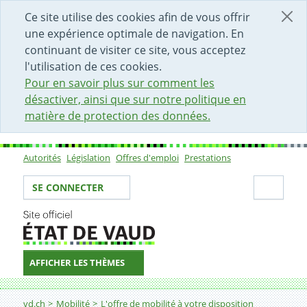
DÉBUT DU CONTENU DE LA PAGE
ACCÈS AU CHAMP DE RECHERCHE
PAGE D'ACCUEIL
FORMULAIRE DE CONTACT
Ce site utilise des cookies afin de vous offrir
une expérience optimale de navigation. En
continuant de visiter ce site, vous acceptez
l'utilisation de ces cookies.
Pour en savoir plus sur comment les
désactiver, ainsi que sur notre politique en
matière de protection des données.
Autorités
Législation
Offres d'emploi
Prestations
Sous-navigation
Votre identité
Secti
SE CONNECTER
AFFICHER LES THÈMES
Fil d'Ariane
vd.ch
Mobilité
L'offre de mobilité à votre disposition