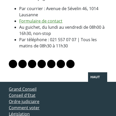
Par courrier : Avenue de Sévelin 46, 1014
Lausanne
Formulaire de contact
Au guichet, du lundi au vendredi de 08h00 à
16h30, non-stop
Par téléphone : 021 557 07 07 | Tous les
matins de 08h30 à 11h30
PARTAGER LA PAGE
Lien vers le profil Mastodon
Lien vers le profil Bluesky
Lien vers le profil Instagram
Lien vers le profil Linkedin
Lien vers le profil Facebook
Lien vers le profil Twitter
Partager par WhatsAp
HAUT
ACCÈS DIRECT
Grand Conseil
Conseil d'Etat
Ordre judiciaire
Comment voter
Législation