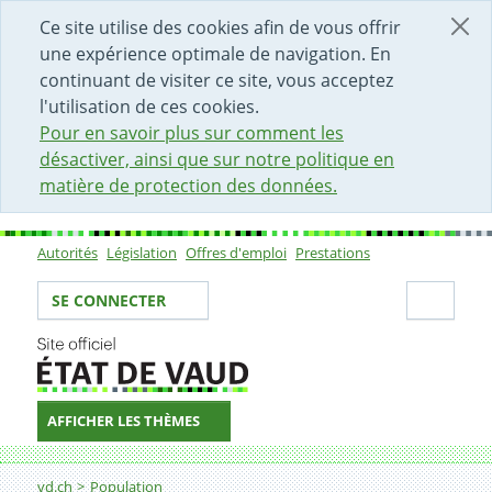
DÉBUT DU CONTENU DE LA PAGE
ACCÈS AU CHAMP DE RECHERCHE
PAGE D'ACCUEIL
FORMULAIRE DE CONTACT
Ce site utilise des cookies afin de vous offrir
une expérience optimale de navigation. En
continuant de visiter ce site, vous acceptez
l'utilisation de ces cookies.
Pour en savoir plus sur comment les
désactiver, ainsi que sur notre politique en
matière de protection des données.
Autorités
Législation
Offres d'emploi
Prestations
Sous-navigation
Votre identité
Secti
SE CONNECTER
AFFICHER LES THÈMES
Fil d'Ariane
Etat civil
vd.ch
Population