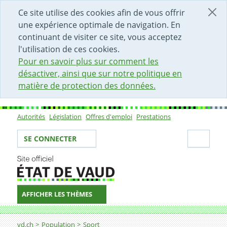
DÉBUT DU CONTENU DE LA PAGE
ACCÈS AU CHAMP DE RECHERCHE
PAGE D'ACCUEIL
FORMULAIRE DE CONTACT
Ce site utilise des cookies afin de vous offrir
une expérience optimale de navigation. En
continuant de visiter ce site, vous acceptez
l'utilisation de ces cookies.
Pour en savoir plus sur comment les
désactiver, ainsi que sur notre politique en
matière de protection des données.
Autorités
Législation
Offres d'emploi
Prestations
Sous-navigation
Votre identité
Secti
SE CONNECTER
AFFICHER LES THÈMES
Fil d'Ariane
Infrastructures et aménagements sportifs
vd.ch
Population
Sport