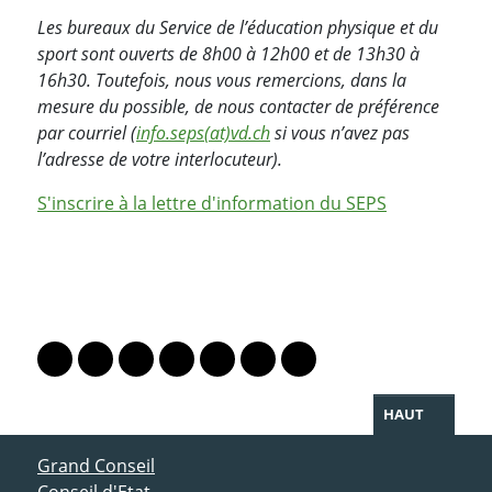
Les bureaux du Service de l’éducation physique et du
sport sont ouverts de 8h00 à 12h00 et de 13h30 à
16h30. Toutefois, nous vous remercions, dans la
mesure du possible, de nous contacter de préférence
par courriel (
info.seps(at)vd.ch
si vous n’avez pas
l’adresse de votre interlocuteur).
S'inscrire à la lettre d'information du SEPS
PARTAGER LA PAGE
Lien vers le profil Mastodon
Lien vers le profil Bluesky
Lien vers le profil Instagram
Lien vers le profil Linkedin
Lien vers le profil Facebook
Lien vers le profil Twitter
Partager par WhatsAp
HAUT
ACCÈS DIRECT
Grand Conseil
Conseil d'Etat