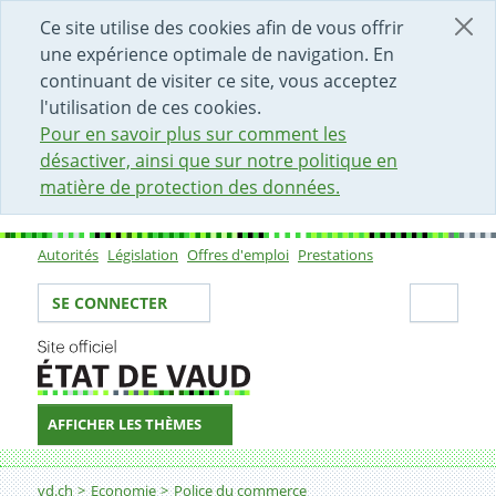
DÉBUT DU CONTENU DE LA PAGE
ACCÈS AU CHAMP DE RECHERCHE
PAGE D'ACCUEIL
FORMULAIRE DE CONTACT
Ce site utilise des cookies afin de vous offrir
une expérience optimale de navigation. En
continuant de visiter ce site, vous acceptez
l'utilisation de ces cookies.
Pour en savoir plus sur comment les
désactiver, ainsi que sur notre politique en
matière de protection des données.
Autorités
Législation
Offres d'emploi
Prestations
Sous-navigation
Votre identité
Secti
SE CONNECTER
AFFICHER LES THÈMES
Fil d'Ariane
Demander l'autorisation permettant d'exercer, pour le 
vd.ch
Economie
Police du commerce