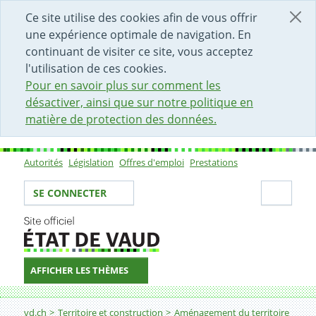
DÉBUT DU CONTENU DE LA PAGE
ACCÈS AU CHAMP DE RECHERCHE
PAGE D'ACCUEIL
FORMULAIRE DE CONTACT
Ce site utilise des cookies afin de vous offrir
une expérience optimale de navigation. En
continuant de visiter ce site, vous acceptez
l'utilisation de ces cookies.
Pour en savoir plus sur comment les
désactiver, ainsi que sur notre politique en
matière de protection des données.
Autorités
Législation
Offres d'emploi
Prestations
Sous-navigation
Votre identité
Secti
SE CONNECTER
AFFICHER LES THÈMES
Fil d'Ariane
L'aménagement du territoire
vd.ch
Territoire et construction
Aménagement du territoire