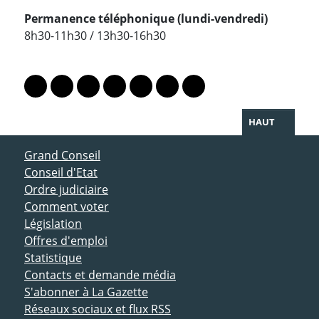
Permanence téléphonique (lundi-vendredi)
8h30-11h30 / 13h30-16h30
PARTAGER LA PAGE
Lien vers le profil Mastodon
Lien vers le profil Bluesky
Lien vers le profil Instagram
Lien vers le profil Linkedin
Lien vers le profil Facebook
Lien vers le profil Twitter
Partager par WhatsAp
HAUT
ACCÈS DIRECT
Grand Conseil
Conseil d'Etat
Ordre judiciaire
Comment voter
Législation
Offres d'emploi
Statistique
Contacts et demande média
S'abonner à La Gazette
Réseaux sociaux et flux RSS