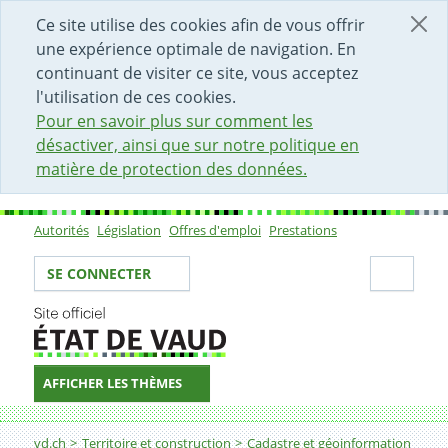
DÉBUT DU CONTENU DE LA PAGE
ACCÈS AU CHAMP DE RECHERCHE
PAGE D'ACCUEIL
FORMULAIRE DE CONTACT
Ce site utilise des cookies afin de vous offrir
une expérience optimale de navigation. En
continuant de visiter ce site, vous acceptez
l'utilisation de ces cookies.
Pour en savoir plus sur comment les
désactiver, ainsi que sur notre politique en
matière de protection des données.
Autorités
Législation
Offres d'emploi
Prestations
Sous-navigation
Votre identité
Secti
SE CONNECTER
AFFICHER LES THÈMES
Fil d'Ariane
Géodonnées
vd.ch
Territoire et construction
Cadastre et géoinformation