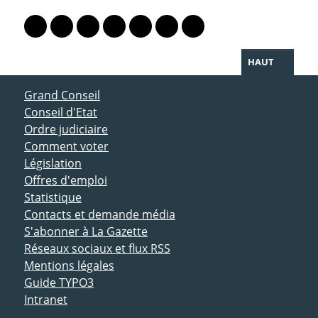
PARTAGER LA PAGE
Lien vers le profil Mastodon
Lien vers le profil Bluesky
Lien vers le profil Instagram
Lien vers le profil Linkedin
Lien vers le profil Facebook
Lien vers le profil Twitter
Partager par WhatsAp
HAUT
ACCÈS DIRECT
Grand Conseil
Conseil d'Etat
Ordre judiciaire
Comment voter
Législation
Offres d'emploi
Statistique
Contacts et demande média
S'abonner à La Gazette
Réseaux sociaux et flux RSS
Mentions légales
Guide TYPO3
Intranet