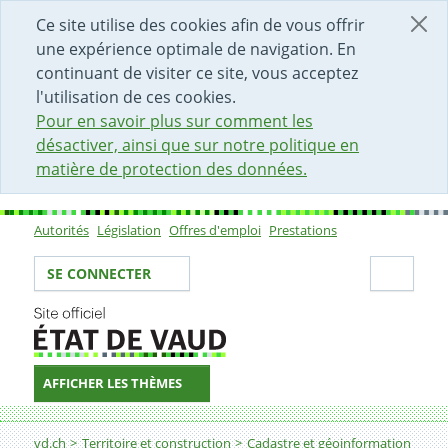
DÉBUT DU CONTENU DE LA PAGE
ACCÈS AU CHAMP DE RECHERCHE
PAGE D'ACCUEIL
FORMULAIRE DE CONTACT
Ce site utilise des cookies afin de vous offrir
une expérience optimale de navigation. En
continuant de visiter ce site, vous acceptez
l'utilisation de ces cookies.
Pour en savoir plus sur comment les
désactiver, ainsi que sur notre politique en
matière de protection des données.
Autorités
Législation
Offres d'emploi
Prestations
Sous-navigation
Votre identité
Secti
SE CONNECTER
AFFICHER LES THÈMES
Fil d'Ariane
vd.ch
Territoire et construction
Cadastre et géoinformation