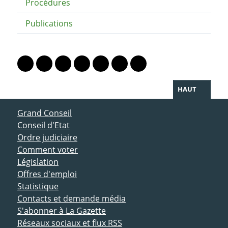
Procédures
Publications
PARTAGER LA PAGE
Lien vers le profil Mastodon
Lien vers le profil Bluesky
Lien vers le profil Instagram
Lien vers le profil Linkedin
Lien vers le profil Facebook
Lien vers le profil Twitter
Partager par WhatsAp
HAUT
ACCÈS DIRECT
Grand Conseil
Conseil d'Etat
Ordre judiciaire
Comment voter
Législation
Offres d'emploi
Statistique
Contacts et demande média
S'abonner à La Gazette
Réseaux sociaux et flux RSS