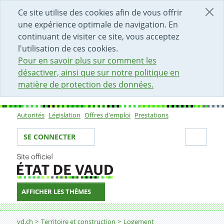
DÉBUT DU CONTENU DE LA PAGE
ACCÈS AU CHAMP DE RECHERCHE
PAGE D'ACCUEIL
FORMULAIRE DE CONTACT
Ce site utilise des cookies afin de vous offrir
une expérience optimale de navigation. En
continuant de visiter ce site, vous acceptez
l'utilisation de ces cookies.
Pour en savoir plus sur comment les
désactiver, ainsi que sur notre politique en
matière de protection des données.
Autorités
Législation
Offres d'emploi
Prestations
Sous-navigation
Votre identité
Secti
SE CONNECTER
AFFICHER LES THÈMES
Fil d'Ariane
Bases légales
vd.ch
Territoire et construction
Logement