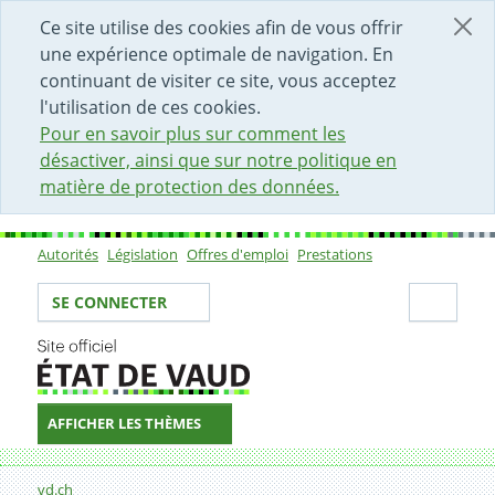
DÉBUT DU CONTENU DE LA PAGE
ACCÈS AU CHAMP DE RECHERCHE
PAGE D'ACCUEIL
FORMULAIRE DE CONTACT
Ce site utilise des cookies afin de vous offrir
une expérience optimale de navigation. En
continuant de visiter ce site, vous acceptez
l'utilisation de ces cookies.
Pour en savoir plus sur comment les
désactiver, ainsi que sur notre politique en
matière de protection des données.
Autorités
Législation
Offres d'emploi
Prestations
Sous-navigation
Votre identité
Secti
SE CONNECTER
AFFICHER LES THÈMES
Fil d'Ariane
vd.ch