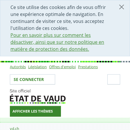
DÉBUT DU CONTENU DE LA PAGE
ACCÈS AU CHAMP DE RECHERCHE
PAGE D'ACCUEIL
FORMULAIRE DE CONTACT
Ce site utilise des cookies afin de vous offrir
une expérience optimale de navigation. En
continuant de visiter ce site, vous acceptez
l'utilisation de ces cookies.
Pour en savoir plus sur comment les
désactiver, ainsi que sur notre politique en
matière de protection des données.
Autorités
Législation
Offres d'emploi
Prestations
Sous-navigation
Votre identité
Secti
SE CONNECTER
AFFICHER LES THÈMES
Fil d'Ariane
vd.ch