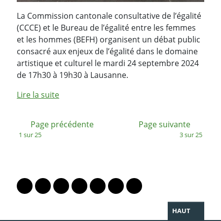
La Commission cantonale consultative de l’égalité
(CCCE) et le Bureau de l’égalité entre les femmes
et les hommes (BEFH) organisent un débat public
consacré aux enjeux de l’égalité dans le domaine
artistique et culturel le mardi 24 septembre 2024
de 17h30 à 19h30 à Lausanne.
Lire la suite
:
:
Page précédente
Page suivante
1 sur 25
3 sur 25
PARTAGER LA PAGE
Lien vers le profil Mastodon
Lien vers le profil Bluesky
Lien vers le profil Instagram
Lien vers le profil Linkedin
Lien vers le profil Facebook
Lien vers le profil Twitter
Partager par WhatsAp
HAUT