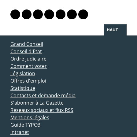
PARTAGER LA PAGE
Lien vers le profil Mastodon
Lien vers le profil Bluesky
Lien vers le profil Instagram
Lien vers le profil Linkedin
Lien vers le profil Facebook
Lien vers le profil Twitter
Partager par WhatsAp
HAUT
ACCÈS DIRECT
Grand Conseil
Conseil d'Etat
Ordre judiciaire
Comment voter
Législation
Offres d'emploi
Statistique
Contacts et demande média
S'abonner à La Gazette
Réseaux sociaux et flux RSS
Mentions légales
Guide TYPO3
Intranet