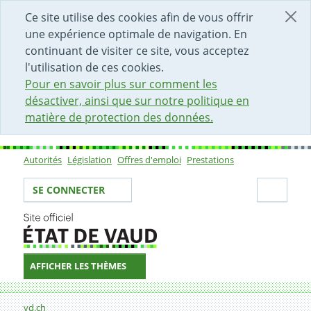
DÉBUT DU CONTENU DE LA PAGE
ACCÈS AU CHAMP DE RECHERCHE
PAGE D'ACCUEIL
FORMULAIRE DE CONTACT
Ce site utilise des cookies afin de vous offrir
une expérience optimale de navigation. En
continuant de visiter ce site, vous acceptez
l'utilisation de ces cookies.
Pour en savoir plus sur comment les
désactiver, ainsi que sur notre politique en
matière de protection des données.
Autorités
Législation
Offres d'emploi
Prestations
Sous-navigation
Votre identité
Secti
SE CONNECTER
AFFICHER LES THÈMES
Fil d'Ariane
Délégué cantonal
vd.ch