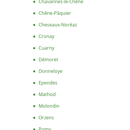
Chavannes-le-Chêne
Chêne-Pâquier
Cheseaux-Noréaz
Cronay
Cuarny
Démoret
Donneloye
Ependes
Mathod
Molondin
Orzens
Pomy