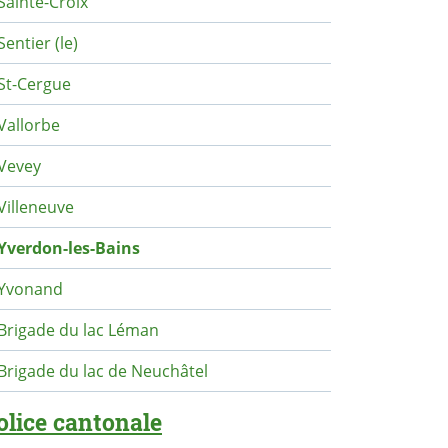
Sainte-Croix
Sentier (le)
St-Cergue
Vallorbe
Vevey
Villeneuve
Yverdon-les-Bains
Yvonand
Brigade du lac Léman
Brigade du lac de Neuchâtel
olice cantonale