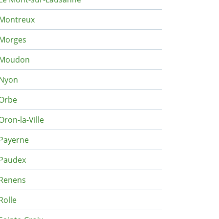
Montreux
Morges
Moudon
Nyon
Orbe
Oron-la-Ville
Payerne
Paudex
Renens
Rolle