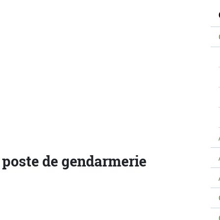
N
e poste de gendarmerie