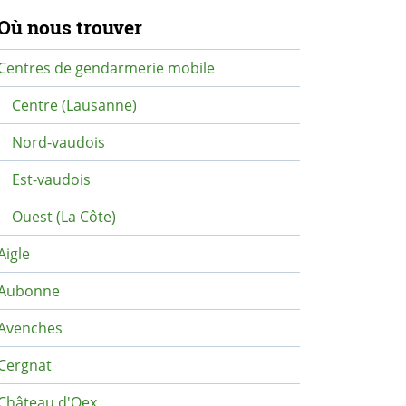
avigation secondaire
Où nous trouver
Centres de gendarmerie mobile
Centre (Lausanne)
Nord-vaudois
Est-vaudois
Ouest (La Côte)
Aigle
Aubonne
Avenches
Cergnat
Château d'Oex