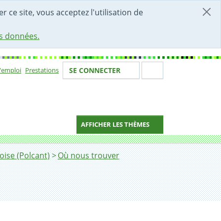
r ce site, vous acceptez l'utilisation de
es données.
Votre identité
Section de 
d'emploi
Prestations
SE CONNECTER
ion
AFFICHER LES THÈMES
oise (Polcant)
Où nous trouver