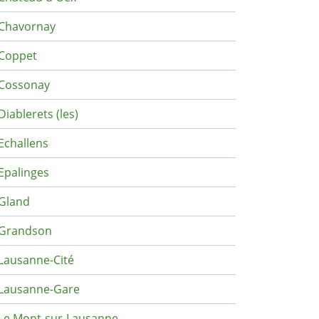
Chavornay
Coppet
Cossonay
Diablerets (les)
Echallens
Epalinges
Gland
Grandson
Lausanne-Cité
Lausanne-Gare
Le Mont-sur-Lausanne