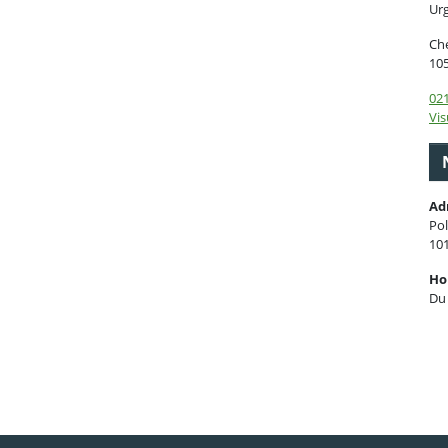
Ur
Che
10
021
Vis
Ad
Pol
10
Ho
Du 
ebook
 Twitter