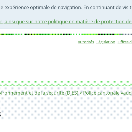
une expérience optimale de navigation. En continuant de visite
r, ainsi que sur notre politique en matière de protection d
Autorités
Législation
Offres 
Sous-navigat
ironnement et de la sécurité (DJES)
Police cantonale vaud
s