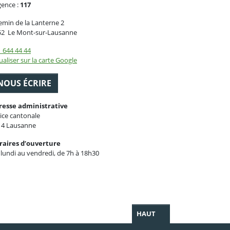
gence :
117
min de la Lanterne 2
Suisse
52
Le Mont-sur-Lausanne
 644 44 44
ualiser sur la carte Google
NOUS ÉCRIRE
resse administrative
ice cantonale
14 Lausanne
raires d’ouverture
lundi au vendredi, de 7h à 18h30
HAUT