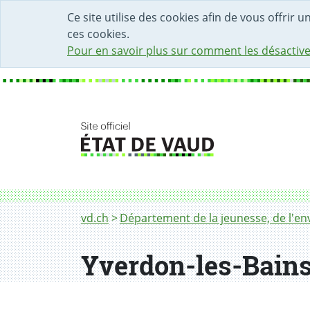
DÉBUT DU CONTENU DE LA PAGE
ACCÈS AU CHAMP DE RECHERCHE
PAGE D'ACCUEIL
FORMULAIRE DE CONTACT
Ce site utilise des cookies afin de vous offrir 
ces cookies.
Pour en savoir plus sur comment les désactive
Fil d'Ariane
Yverdon-les-Bains
vd.ch
Département de la jeunesse, de l'env
Yverdon-les-Bain