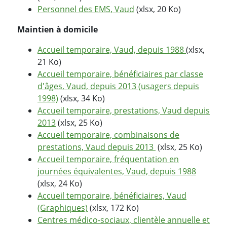
Personnel des EMS, Vaud
(xlsx, 20 Ko)
Maintien à domicile
Accueil temporaire, Vaud, depuis 1988
(xlsx,
21 Ko)
Accueil temporaire, bénéficiaires par classe
d'âges, Vaud, depuis 2013 (usagers depuis
1998)
(xlsx, 34 Ko)
Accueil temporaire, prestations, Vaud depuis
2013
(xlsx, 25 Ko)
Accueil temporaire, combinaisons de
prestations, Vaud depuis 2013
(xlsx, 25 Ko)
Accueil temporaire, fréquentation en
journées équivalentes, Vaud, depuis 1988
(xlsx, 24 Ko)
Accueil temporaire, bénéficiaires, Vaud
(Graphiques)
(xlsx, 172 Ko)
Centres médico-sociaux, clientèle annuelle et