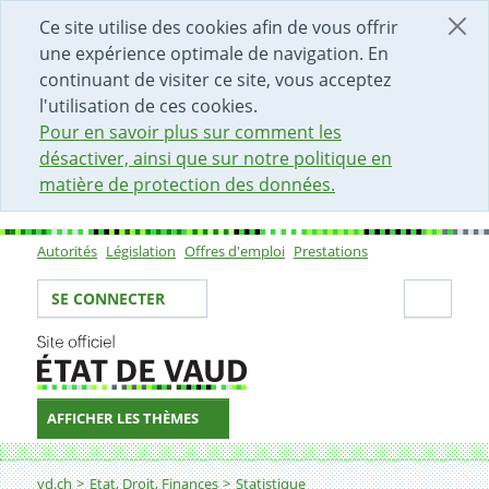
DÉBUT DU CONTENU DE LA PAGE
ACCÈS AU CHAMP DE RECHERCHE
PAGE D'ACCUEIL
FORMULAIRE DE CONTACT
Ce site utilise des cookies afin de vous offrir
une expérience optimale de navigation. En
continuant de visiter ce site, vous acceptez
l'utilisation de ces cookies.
Pour en savoir plus sur comment les
désactiver, ainsi que sur notre politique en
matière de protection des données.
Autorités
Législation
Offres d'emploi
Prestations
Sous-navigation
Votre identité
Secti
SE CONNECTER
AFFICHER LES THÈMES
Fil d'Ariane
Prestations et recours aux prestations
vd.ch
Etat, Droit, Finances
Statistique