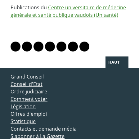
Publications du
Centre universitaire de médecine
générale et santé publique vaudois (Unisanté)
PARTAGER LA PAGE
Lien vers le profil Mastodon
Lien vers le profil Bluesky
Lien vers le profil Instagram
Lien vers le profil Linkedin
Lien vers le profil Facebook
Lien vers le profil Twitter
Partager par WhatsAp
HAUT
ACCÈS DIRECT
Grand Conseil
Conseil d'Etat
Ordre judiciaire
Comment voter
Législation
Offres d'emploi
Statistique
Contacts et demande média
S'abonner à La Gazette