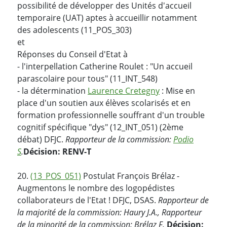
possibilité de développer des Unités d'accueil
temporaire (UAT) aptes à accueillir notamment
des adolescents (11_POS_303)
et
Réponses du Conseil d'Etat à
- l'interpellation Catherine Roulet : "Un accueil
parascolaire pour tous" (11_INT_548)
- la détermination
Laurence Cretegny
: Mise en
place d'un soutien aux élèves scolarisés et en
formation professionnelle souffrant d'un trouble
cognitif spécifique "dys" (12_INT_051) (2ème
débat) DFJC.
Rapporteur de la commission:
Podio
S
.
Décision: RENV-T
20.
(13_POS_051)
Postulat François Brélaz -
Augmentons le nombre des logopédistes
collaborateurs de l'Etat ! DFJC, DSAS.
Rapporteur de
la majorité de la commission: Haury J.A., Rapporteur
de la minorité de la commission: Brélaz F.
Décision: