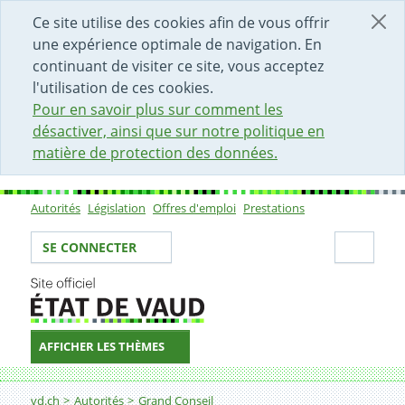
DÉBUT DU CONTENU DE LA PAGE
ACCÈS AU CHAMP DE RECHERCHE
PAGE D'ACCUEIL
FORMULAIRE DE CONTACT
Ce site utilise des cookies afin de vous offrir
une expérience optimale de navigation. En
continuant de visiter ce site, vous acceptez
l'utilisation de ces cookies.
Pour en savoir plus sur comment les
désactiver, ainsi que sur notre politique en
matière de protection des données.
Autorités
Législation
Offres d'emploi
Prestations
Sous-navigation
Votre identité
Secti
SE CONNECTER
AFFICHER LES THÈMES
Fil d'Ariane
vd.ch
Autorités
Grand Conseil