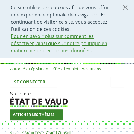
DÉBUT DU CONTENU DE LA PAGE
ACCÈS AU CHAMP DE RECHERCHE
PAGE D'ACCUEIL
FORMULAIRE DE CONTACT
Ce site utilise des cookies afin de vous offrir
une expérience optimale de navigation. En
continuant de visiter ce site, vous acceptez
l'utilisation de ces cookies.
Pour en savoir plus sur comment les
désactiver, ainsi que sur notre politique en
matière de protection des données.
Autorités
Législation
Offres d'emploi
Prestations
Sous-navigation
Votre identité
Secti
SE CONNECTER
AFFICHER LES THÈMES
Fil d'Ariane
vd.ch
Autorités
Grand Conseil