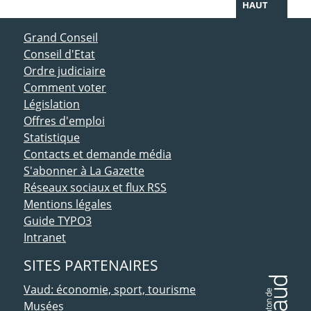
HAUT
ACCÈS DIRECT
Grand Conseil
Conseil d'Etat
Ordre judiciaire
Comment voter
Législation
Offres d'emploi
Statistique
Contacts et demande média
S'abonner à La Gazette
Réseaux sociaux et flux RSS
Mentions légales
Guide TYPO3
Intranet
SITES PARTENAIRES
Vaud: économie, sport, tourisme
Musées