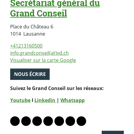
Secrétariat général du
Grand Conseil
Place du Château 6
Suisse
1014
Lausanne
+41213160500
info.grandconseil(at)vd.ch
Visualiser sur la carte Google
NOUS ÉCRIRE
Suivez le Grand Conseil sur les réseaux:
Youtube
I
Linkedin
|
Whatsapp
PARTAGER LA PAGE
Lien vers le profil Mastodon
Lien vers le profil Bluesky
Lien vers le profil Instagram
Lien vers le profil Linkedin
Lien vers le profil Facebook
Lien vers le profil Twitter
Partager par WhatsAp