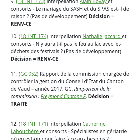
9.
(18_INT_173)
Interpellation
Alain Bovay
et
consorts - Le mariage du SASH et du SPAS est-il de
raison ? (Pas de développement)
Décision =
RENV-CE
10.
(18_INT_174)
Interpellation
Nathalie Jaccard
et
consorts - N'y aurait-il pas le feu au lac avec les
déchets des festivals ? (Pas de développement)
Décision = RENV-CE
11.
(GC 052)
Rapport de la commission chargée de
contrôler la gestion du Conseil d'Etat du Canton
de Vaud – année 2017. GC.
Rapporteur de la
commission :
Freymond Cantone F
.
Décision =
TRAITE
12.
(18_INT_171)
Interpellation
Catherine
Labouchère
et consorts - Spécialistes en gériatrie
où en est-on pour faire face aux besoins ?