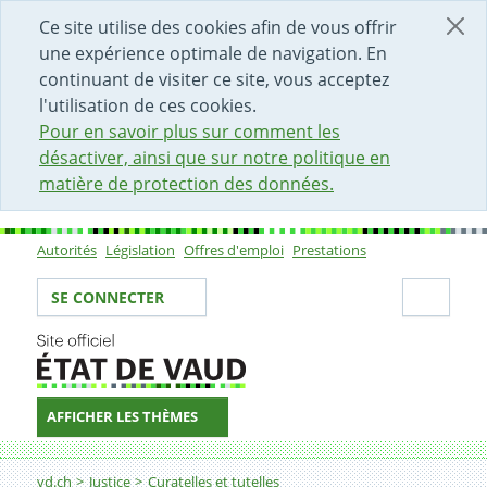
DÉBUT DU CONTENU DE LA PAGE
ACCÈS AU CHAMP DE RECHERCHE
PAGE D'ACCUEIL
FORMULAIRE DE CONTACT
Ce site utilise des cookies afin de vous offrir
une expérience optimale de navigation. En
continuant de visiter ce site, vous acceptez
l'utilisation de ces cookies.
Pour en savoir plus sur comment les
désactiver, ainsi que sur notre politique en
matière de protection des données.
Autorités
Législation
Offres d'emploi
Prestations
Sous-navigation
Votre identité
Secti
SE CONNECTER
AFFICHER LES THÈMES
Fil d'Ariane
Autres mesures de protection
vd.ch
Justice
Curatelles et tutelles