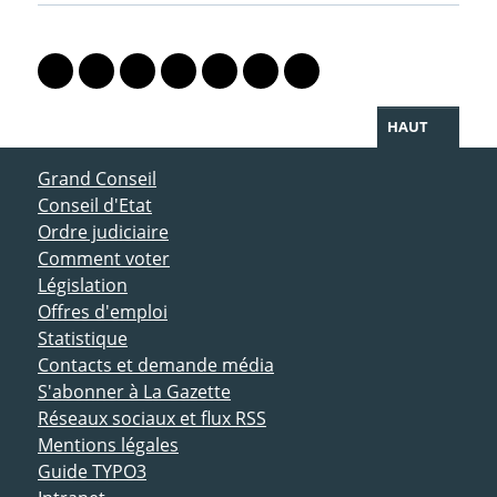
PARTAGER LA PAGE
Lien vers le profil Mastodon
Lien vers le profil Bluesky
Lien vers le profil Instagram
Lien vers le profil Linkedin
Lien vers le profil Facebook
Lien vers le profil Twitter
Partager par WhatsAp
HAUT
ACCÈS DIRECT
Grand Conseil
Conseil d'Etat
Ordre judiciaire
Comment voter
Législation
Offres d'emploi
Statistique
Contacts et demande média
S'abonner à La Gazette
Réseaux sociaux et flux RSS
Mentions légales
Guide TYPO3