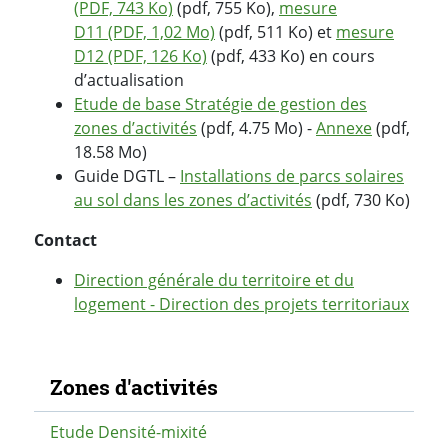
(PDF, 743 Ko)
(pdf, 755 Ko),
mesure
D11 (PDF, 1,02 Mo)
(pdf, 511 Ko) et
mesure
D12 (PDF, 126 Ko)
(pdf, 433 Ko) en cours
d’actualisation
Etude de base Stratégie de gestion des
zones d’activités
(pdf, 4.75 Mo) -
Annexe
(pdf,
18.58 Mo)
Guide DGTL –
Installations de parcs solaires
au sol dans les zones d’activités
(pdf, 730 Ko)
Contact
Direction générale du territoire et du
logement - Direction des projets territoriaux
Navigation secondaire
Zones d'activités
Etude Densité-mixité