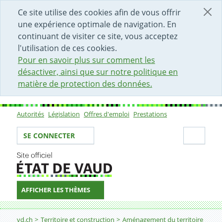
DÉBUT DU CONTENU DE LA PAGE
ACCÈS AU CHAMP DE RECHERCHE
PAGE D'ACCUEIL
FORMULAIRE DE CONTACT
Ce site utilise des cookies afin de vous offrir
une expérience optimale de navigation. En
continuant de visiter ce site, vous acceptez
l'utilisation de ces cookies.
Pour en savoir plus sur comment les
désactiver, ainsi que sur notre politique en
matière de protection des données.
Autorités
Législation
Offres d'emploi
Prestations
Sous-navigation
Votre identité
Secti
SE CONNECTER
AFFICHER LES THÈMES
Fil d'Ariane
Zones d'activités
vd.ch
Territoire et construction
Aménagement du territoire