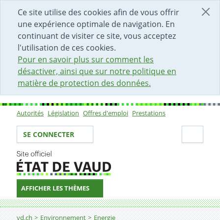
DÉBUT DU CONTENU DE LA PAGE
ACCÈS AU CHAMP DE RECHERCHE
PAGE D'ACCUEIL
FORMULAIRE DE CONTACT
Ce site utilise des cookies afin de vous offrir
une expérience optimale de navigation. En
continuant de visiter ce site, vous acceptez
l'utilisation de ces cookies.
Pour en savoir plus sur comment les
désactiver, ainsi que sur notre politique en
matière de protection des données.
Autorités
Législation
Offres d'emploi
Prestations
Sous-navigation
Votre identité
Secti
SE CONNECTER
AFFICHER LES THÈMES
Fil d'Ariane
Biomasse, déchets, STEP et rejets de chaleur
vd.ch
Environnement
Energie