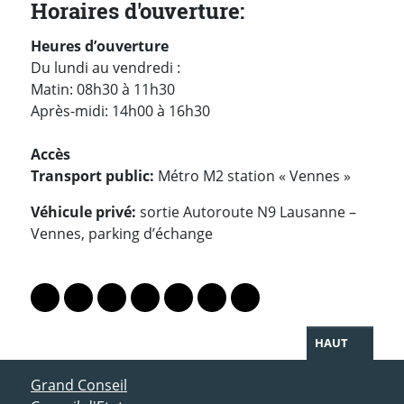
Horaires d'ouverture:
H
eures d’ouverture
Du lundi au vendredi :
Matin: 08h30 à 11h30
Après-midi: 14h00 à 16h30
Accès
Transport public:
Métro M2 station « Vennes »
Véhicule privé:
sortie Autoroute N9 Lausanne –
Vennes, parking d’échange
PARTAGER LA PAGE
Lien vers le profil Mastodon
Lien vers le profil Bluesky
Lien vers le profil Instagram
Lien vers le profil Linkedin
Lien vers le profil Facebook
Lien vers le profil Twitter
Partager par WhatsAp
HAUT
ACCÈS DIRECT
Grand Conseil