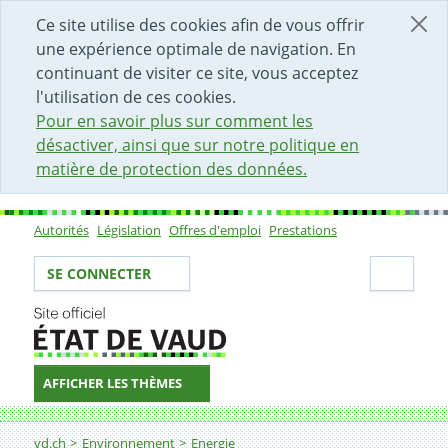
DÉBUT DU CONTENU DE LA PAGE
ACCÈS AU CHAMP DE RECHERCHE
PAGE D'ACCUEIL
FORMULAIRE DE CONTACT
Ce site utilise des cookies afin de vous offrir
une expérience optimale de navigation. En
continuant de visiter ce site, vous acceptez
l'utilisation de ces cookies.
Pour en savoir plus sur comment les
désactiver, ainsi que sur notre politique en
matière de protection des données.
Autorités
Législation
Offres d'emploi
Prestations
Sous-navigation
Votre identité
Secti
SE CONNECTER
AFFICHER LES THÈMES
Fil d'Ariane
Bois-énergie
vd.ch
Environnement
Energie