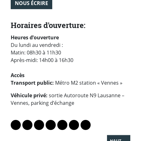
NOUS ÉCRIRE
Horaires d'ouverture:
H
eures d’ouverture
Du lundi au vendredi :
Matin: 08h30 à 11h30
Après-midi: 14h00 à 16h30
Accès
Transport public:
Métro M2 station « Vennes »
Véhicule privé:
sortie Autoroute N9 Lausanne –
Vennes, parking d’échange
PARTAGER LA PAGE
Lien vers le profil Mastodon
Lien vers le profil Bluesky
Lien vers le profil Instagram
Lien vers le profil Linkedin
Lien vers le profil Facebook
Lien vers le profil Twitter
Partager par WhatsAp
HAUT