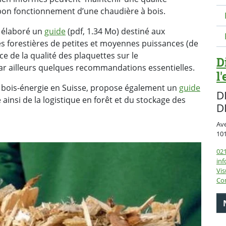
 bon fonctionnement d’une chaudière à bois.
a élaboré un
guide
(pdf, 1.34 Mo) destiné aux
es forestières de petites et moyennes puissances (de
ce de la qualité des plaquettes sur le
D
par ailleurs quelques recommandations essentielles.
l
 du bois-énergie en Suisse, propose également un
guide
D
te ainsi de la logistique en forêt et du stockage des
D
Av
10
021
inf
Vis
Con