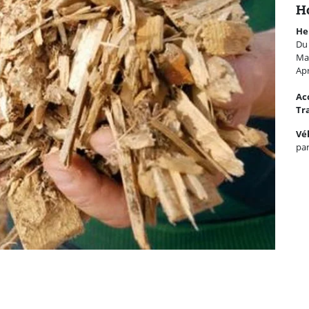
Ho
H
e
Du 
Mat
Apr
Ac
Tr
Vé
pa