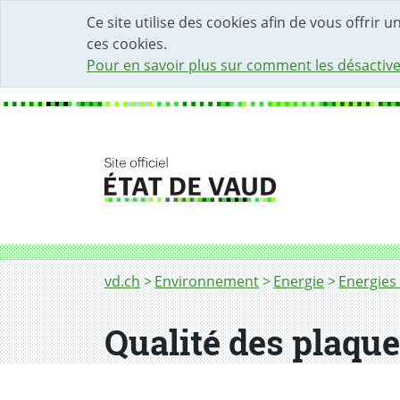
DÉBUT DU CONTENU DE LA PAGE
ACCÈS AU CHAMP DE RECHERCHE
PAGE D'ACCUEIL
FORMULAIRE DE CONTACT
Ce site utilise des cookies afin de vous offrir 
ces cookies.
Pour en savoir plus sur comment les désactive
Fil d'Ariane
vd.ch
Environnement
Energie
Energies 
Qualité des plaque