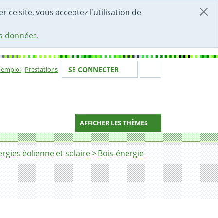
r ce site, vous acceptez l'utilisation de
es données.
Votre identité
Section de 
d'emploi
Prestations
SE CONNECTER
ion
AFFICHER LES THÈMES
rgies éolienne et solaire
Bois-énergie