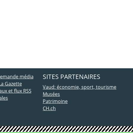
ebook
 Twitter
SITES PARTENAIRES
 demande média
La Gazette
Vaud: économie, sport, tourisme
ux et flux RSS
Musées
ales
Patrimoine
CH.ch