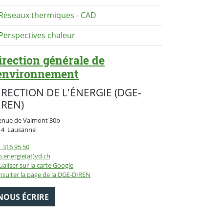
Réseaux thermiques - CAD
Perspectives chaleur
irection générale de
'environnement
IRECTION DE L'ÉNERGIE (DGE-
IREN)
enue de Valmont 30b
Suisse
14
Lausanne
 316 95 50
o.energie(at)vd.ch
ualiser sur la carte Google
sulter la page de la DGE-DIREN
NOUS ÉCRIRE