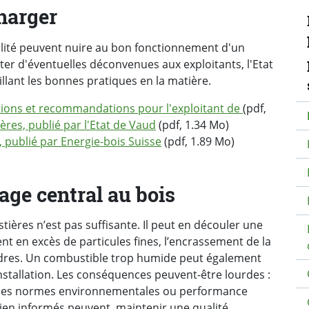
N
charger
alité peuvent nuire au bon fonctionnement d'un
ter d'éventuelles déconvenues aux exploitants, l'Etat
llant les bonnes pratiques en la matière.
otions et recommandations pour l'exploitant de
(pdf,
ères, publié par l'Etat de Vaud
(pdf, 1.34 Mo)
, publié par Energie-bois Suisse
(pdf, 1.89 Mo)
age central au bois
tières n’est pas suffisante. Il peut en découler une
 en excès de particules fines, l’encrassement de la
ndres. Un combustible trop humide peut également
stallation. Les conséquences peuvent-être lourdes :
t des normes environnementales ou performance
bien informés peuvent maintenir une qualité