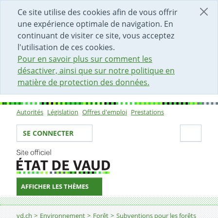
DÉBUT DU CONTENU DE LA PAGE
ACCÈS AU CHAMP DE RECHERCHE
PAGE D'ACCUEIL
FORMULAIRE DE CONTACT
Ce site utilise des cookies afin de vous offrir
une expérience optimale de navigation. En
continuant de visiter ce site, vous acceptez
l'utilisation de ces cookies.
Pour en savoir plus sur comment les
désactiver, ainsi que sur notre politique en
matière de protection des données.
Autorités
Législation
Offres d'emploi
Prestations
Sous-navigation
Votre identité
Secti
SE CONNECTER
AFFICHER LES THÈMES
Fil d'Ariane
Prévention dangers naturels
vd.ch
Environnement
Forêt
Subventions pour les forêts