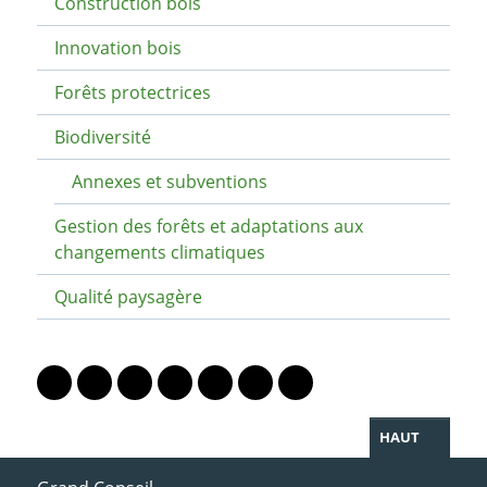
Construction bois
Innovation bois
Forêts protectrices
Biodiversité
Annexes et subventions
Gestion des forêts et adaptations aux
changements climatiques
Qualité paysagère
PARTAGER LA PAGE
Lien vers le profil Mastodon
Lien vers le profil Bluesky
Lien vers le profil Instagram
Lien vers le profil Linkedin
Lien vers le profil Facebook
Lien vers le profil Twitter
Partager par WhatsAp
HAUT
ACCÈS DIRECT