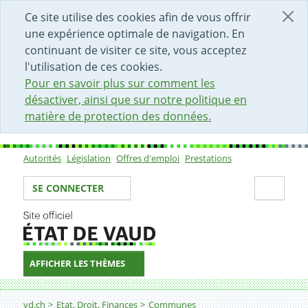
DÉBUT DU CONTENU DE LA PAGE
ACCÈS AU CHAMP DE RECHERCHE
PAGE D'ACCUEIL
FORMULAIRE DE CONTACT
Ce site utilise des cookies afin de vous offrir
une expérience optimale de navigation. En
continuant de visiter ce site, vous acceptez
l'utilisation de ces cookies.
Pour en savoir plus sur comment les
désactiver, ainsi que sur notre politique en
matière de protection des données.
Autorités
Législation
Offres d'emploi
Prestations
Sous-navigation
Votre identité
Secti
SE CONNECTER
AFFICHER LES THÈMES
Fil d'Ariane
Dépôt des budgets communaux
vd.ch
Etat, Droit, Finances
Communes