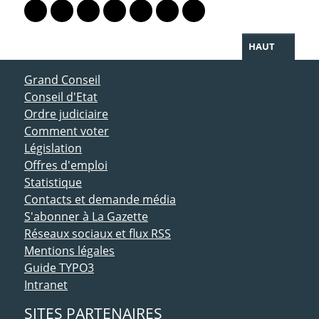
Lien vers le profil Mastodon
Lien vers le profil Bluesky
Lien vers le profil Instagram
Lien vers le profil Linkedin
Lien vers le profil Facebook
Lien vers le profil Twitter
Partager par WhatsAp
HAUT
ACCÈS DIRECT
Grand Conseil
Conseil d'Etat
Ordre judiciaire
Comment voter
Législation
Offres d'emploi
Statistique
Contacts et demande média
S'abonner à La Gazette
Réseaux sociaux et flux RSS
Mentions légales
Guide TYPO3
Intranet
SITES PARTENAIRES