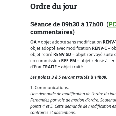
Ordre du jour
Séance de 09h30 à 17h00 (
P
commentaires)
OA
= objet adopté sans modification
RENV-
objet adopté avec modification
RENV-C
= ob
objet retiré
RENV-SD
= objet renvoyé suite
en commission
REF-EM
= objet refusé à l'e
d'Etat
TRAITE
= objet traité
Les points 3 à 5 seront traités à 14h00.
1. Communications.
Une demande de modification de l'ordre du jour
Fernandez par voie de motion d'ordre. Soutenue pa
points 4 et 5. Cette demande de modification es
contraires et abstentions.