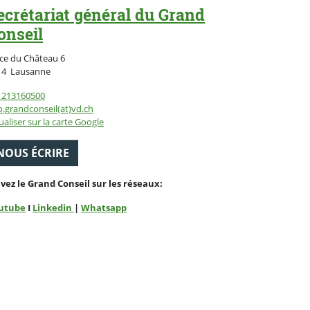
ecrétariat général du Grand
onseil
ce du Château 6
Suisse
14
Lausanne
1213160500
o.grandconseil(at)vd.ch
ualiser sur la carte Google
NOUS ÉCRIRE
ivez le Grand Conseil sur les réseaux:
utube
I
Linkedin
|
Whatsapp