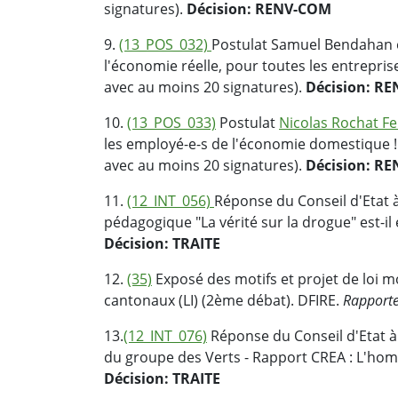
signatures).
Décision: RENV-COM
9.
(13_POS_032)
Postulat Samuel Bendahan 
l'économie réelle, pour toutes les entrep
avec au moins 20 signatures).
Décision: R
10.
(13_POS_033)
Postulat
Nicolas Rochat F
les employé-e-s de l'économie domestique
avec au moins 20 signatures).
Décision: R
11.
(12_INT_056)
Réponse du Conseil d'Etat à
pédagogique "La vérité sur la drogue" est-il
Décision: TRAITE
12.
(35)
Exposé des motifs et projet de loi mod
cantonaux (LI) (2ème débat). DFIRE.
Rapporte
13.
(12_INT_076)
Réponse du Conseil d'Etat à 
du groupe des Verts - Rapport CREA : L'homo 
Décision: TRAITE