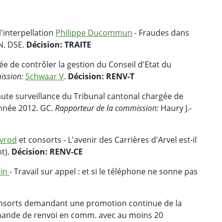
'interpellation
Philippe Ducommun
- Fraudes dans
N. DSE.
Décision: TRAITE
 de contrôler la gestion du Conseil d'Etat du
ission:
Schwaar V
.
Décision: RENV-T
te surveillance du Tribunal cantonal chargée de
année 2012. GC.
Rapporteur de la commission:
Haury J.-
avrod
et consorts - L'avenir des Carrières d'Arvel est-il
t).
Décision: RENV-CE
uin
- Travail sur appel : et si le téléphone ne sonne pas
onsorts demandant une promotion continue de la
ande de renvoi en comm. avec au moins 20