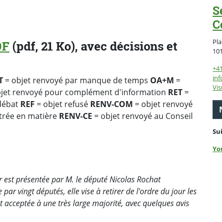
S
C
Pla
DF
(pdf, 21 Ko), avec décisions et
10
+4
inf
T
= objet renvoyé par manque de temps
OA+M
=
Vis
jet renvoyé pour complément d'information
RET
=
 débat
REF
= objet refusé
RENV-COM
= objet renvoyé
ntrée en matière
RENV-CE
= objet renvoyé au Conseil
Su
Yo
 est présentée par M. le député Nicolas Rochat
r vingt députés, elle vise à retirer de l'ordre du jour les
t acceptée à une très large majorité, avec quelques avis