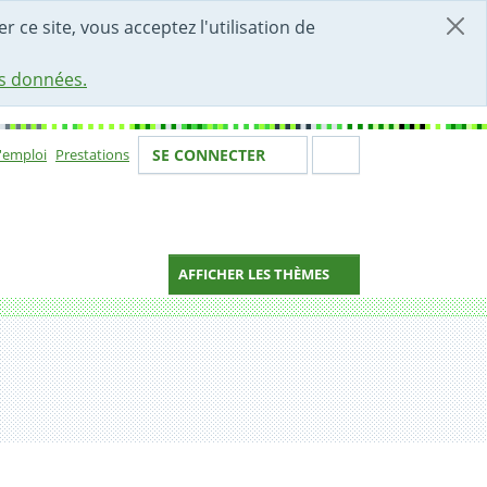
r ce site, vous acceptez l'utilisation de
es données.
Votre identité
Section de 
d'emploi
Prestations
SE CONNECTER
ion
AFFICHER LES THÈMES