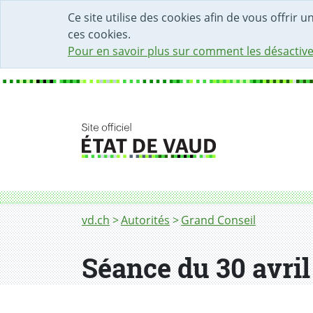
DÉBUT DU CONTENU DE LA PAGE
ACCÈS AU CHAMP DE RECHERCHE
PAGE D'ACCUEIL
FORMULAIRE DE CONTACT
Ce site utilise des cookies afin de vous offrir 
ces cookies.
Pour en savoir plus sur comment les désactive
Fil d'Ariane
vd.ch
Autorités
Grand Conseil
Séance du 30 avril