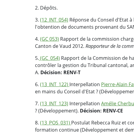
2. Dépôts.
3.
(12_INT_054)
Réponse du Conseil d'Etat à l
l'obtention de documents provenant du SA
4.
(GC 053)
Rapport de la commission chargée
Canton de Vaud 2012.
Rapporteur de la comm
5.
(GC_054)
Rapport de la Commission de hau
contrôler la gestion du Tribunal cantonal, 
A.
Décision: RENV-T
6.
(13_INT_122)
Interpellation
Pierre-Alain F
en mains du Conseil d'Etat ? (Développemen
7.
(13_INT_123)
Interpellation
Amélie Cherb
? (Développement).
Décision: RENV-CE
8.
(13_POS_031)
Postulat Rebecca Ruiz et c
formation continue (Développement et dem