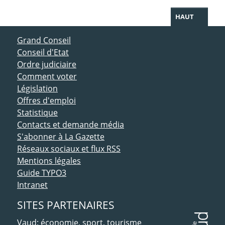
HAUT
ACCÈS DIRECT
Grand Conseil
Conseil d'Etat
Ordre judiciaire
Comment voter
Législation
Offres d'emploi
Statistique
Contacts et demande média
S'abonner à La Gazette
Réseaux sociaux et flux RSS
Mentions légales
Guide TYPO3
Intranet
SITES PARTENAIRES
Vaud: économie, sport, tourisme