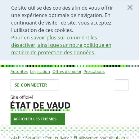
DÉBUT DU CONTENU DE LA PAGE
ACCÈS AU CHAMP DE RECHERCHE
PAGE D'ACCUEIL
FORMULAIRE DE CONTACT
Ce site utilise des cookies afin de vous offrir
une expérience optimale de navigation. En
continuant de visiter ce site, vous acceptez
l'utilisation de ces cookies.
Pour en savoir plus sur comment les
désactiver, ainsi que sur notre politique en
matière de protection des données.
Autorités
Législation
Offres d'emploi
Prestations
Sous-navigation
Votre identité
Secti
SE CONNECTER
AFFICHER LES THÈMES
Fil d'Ariane
EDM "Aux Léchaires"
vd.ch
Sécurité
Pénitentiaire
Établissements pénitentiaires