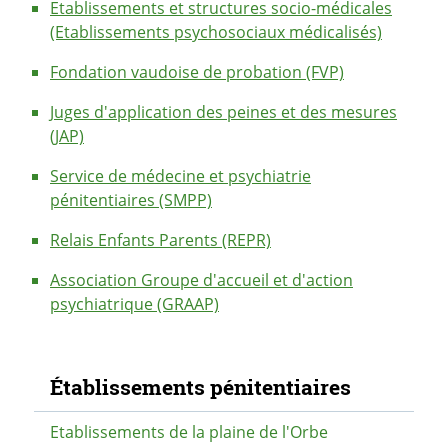
Etablissements et structures socio-médicales
(Etablissements psychosociaux médicalisés)
Fondation vaudoise de probation (FVP)
Juges d'application des peines et des mesures
(JAP)
Service de médecine et psychiatrie
pénitentiaires (SMPP)
Relais Enfants Parents (REPR)
Association Groupe d'accueil et d'action
psychiatrique (GRAAP)
Navigation secondaire
Établissements pénitentiaires
Etablissements de la plaine de l'Orbe