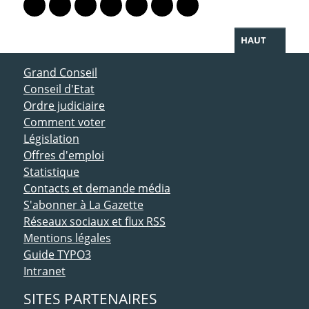
Lien vers le profil Mastodon
Lien vers le profil Bluesky
Lien vers le profil Instagram
Lien vers le profil Linkedin
Lien vers le profil Facebook
Lien vers le profil Twitter
Partager par WhatsAp
HAUT
ACCÈS DIRECT
Grand Conseil
Conseil d'Etat
Ordre judiciaire
Comment voter
Législation
Offres d'emploi
Statistique
Contacts et demande média
S'abonner à La Gazette
Réseaux sociaux et flux RSS
Mentions légales
Guide TYPO3
Intranet
SITES PARTENAIRES