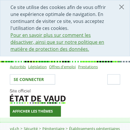
DÉBUT DU CONTENU DE LA PAGE
ACCÈS AU CHAMP DE RECHERCHE
PAGE D'ACCUEIL
FORMULAIRE DE CONTACT
Ce site utilise des cookies afin de vous offrir
une expérience optimale de navigation. En
continuant de visiter ce site, vous acceptez
l'utilisation de ces cookies.
Pour en savoir plus sur comment les
désactiver, ainsi que sur notre politique en
matière de protection des données.
Autorités
Législation
Offres d'emploi
Prestations
Sous-navigation
Votre identité
Secti
SE CONNECTER
AFFICHER LES THÈMES
Fil d'Ariane
Partenaires et interlocuteurs
vd.ch
Sécurité
Pénitentiaire
Établissements pénitentiaires