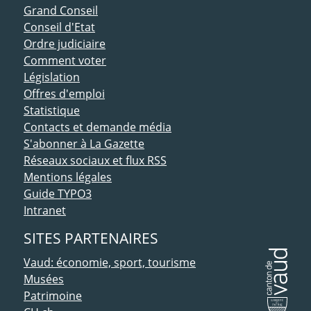
ACCÈS DIRECT
Grand Conseil
Conseil d'Etat
Ordre judiciaire
Comment voter
Législation
Offres d'emploi
Statistique
Contacts et demande média
S'abonner à La Gazette
Réseaux sociaux et flux RSS
Mentions légales
Guide TYPO3
Intranet
SITES PARTENAIRES
Vaud: économie, sport, tourisme
Musées
Patrimoine