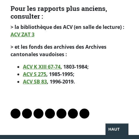
Pour les rapports plus anciens,
consulter :
> la bibliothèque des ACV (en salle de lecture) :
ACV ZAT 3
> et les fonds des archives des Archives
cantonales vaudoises :
ACV K XIII 67-74
, 1803-1984;
ACV S 275
, 1985-1995;
ACV SB 83
, 1996-2019.
PARTAGER LA PAGE
Lien vers le profil Mastodon
Lien vers le profil Bluesky
Lien vers le profil Instagram
Lien vers le profil Linkedin
Lien vers le profil Facebook
Lien vers le profil Twitter
Partager par WhatsAp
HAUT