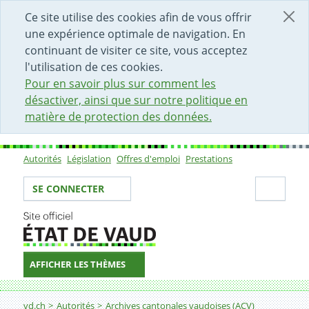
DÉBUT DU CONTENU DE LA PAGE
ACCÈS AU CHAMP DE RECHERCHE
PAGE D'ACCUEIL
FORMULAIRE DE CONTACT
Ce site utilise des cookies afin de vous offrir
une expérience optimale de navigation. En
continuant de visiter ce site, vous acceptez
l'utilisation de ces cookies.
Pour en savoir plus sur comment les
désactiver, ainsi que sur notre politique en
matière de protection des données.
Autorités
Législation
Offres d'emploi
Prestations
Sous-navigation
Votre identité
Secti
SE CONNECTER
AFFICHER LES THÈMES
Fil d'Ariane
Publications
vd.ch
Autorités
Archives cantonales vaudoises (ACV)