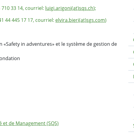
8 710 33 14, courriel:
luigi.arigoni(at)sqs.ch
);
41 44 445 17 17, courriel:
elvira.bieri(at)sgs.com
)
 «Safety in adventures» et le système de gestion de
fondation
té et de Management (SQS)