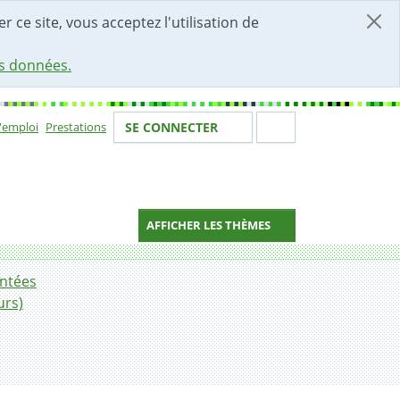
r ce site, vous acceptez l'utilisation de
es données.
Votre identité
Section de 
d'emploi
Prestations
SE CONNECTER
ion
AFFICHER LES THÈMES
entées
urs)