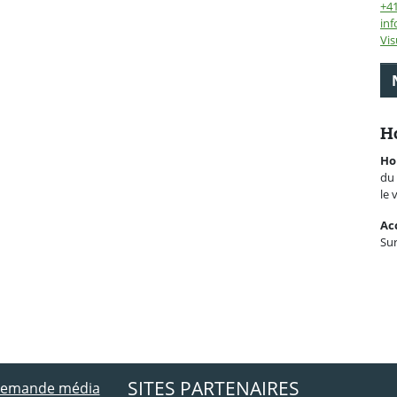
+4
inf
Vis
Ho
Ho
du 
le 
Ac
Su
ebook
 Twitter
SITES PARTENAIRES
 demande média