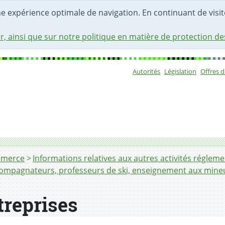
une expérience optimale de navigation. En continuant de visite
r, ainsi que sur notre politique en matière de protection d
Autorités
Législation
Offres 
Sous-navigat
mmerce
Informations relatives aux autres activités réglem
compagnateurs, professeurs de ski, enseignement aux mine
treprises