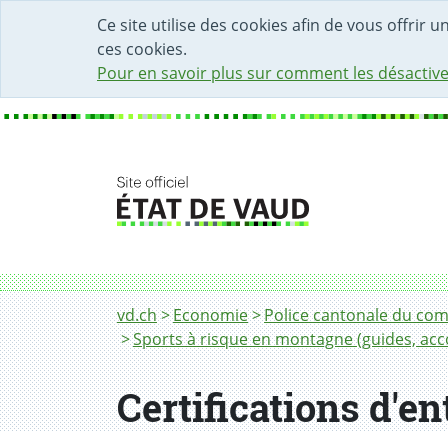
DÉBUT DU CONTENU DE LA PAGE
ACCÈS AU CHAMP DE RECHERCHE
PAGE D'ACCUEIL
FORMULAIRE DE CONTACT
Ce site utilise des cookies afin de vous offrir 
ces cookies.
Pour en savoir plus sur comment les désactive
Fil d'Ariane
vd.ch
Economie
Police cantonale du co
Sports à risque en montagne (guides, ac
Certifications d'en