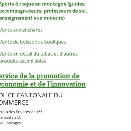
Sports à risque en montagne (guides,
accompagnateurs, professeurs de ski,
enseignement aux mineurs)
Vente aux enchères
Vente de boissons alcooliques
Vente en détail du tabac et d'autres
produits assimilables
ervice de la promotion de
'économie et de l'innovation
OLICE CANTONALE DU
OMMERCE
emin des Boveresses 155
se postale
50
Suisse
66
Epalinges