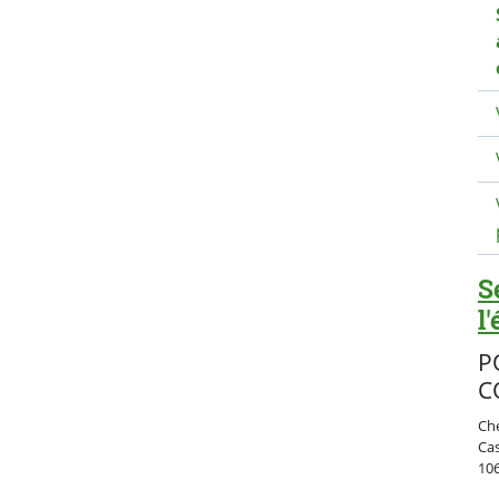
S
l
P
C
Ch
Ca
10