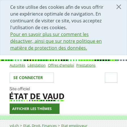
DÉBUT DU CONTENU DE LA PAGE
ACCÈS AU CHAMP DE RECHERCHE
PAGE D'ACCUEIL
FORMULAIRE DE CONTACT
Ce site utilise des cookies afin de vous offrir
une expérience optimale de navigation. En
continuant de visiter ce site, vous acceptez
l'utilisation de ces cookies.
Pour en savoir plus sur comment les
désactiver, ainsi que sur notre politique en
matière de protection des données.
Autorités
Législation
Offres d'emploi
Prestations
Sous-navigation
Votre identité
Secti
SE CONNECTER
AFFICHER LES THÈMES
Fil d'Ariane
Directeur-trice de structure d’accueil de l'enfance
vd.ch
Etat, Droit, Finances
Etat employeur