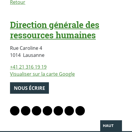
Retour
Direction générale des
ressources humaines
Rue Caroline 4
Suisse
1014
Lausanne
+41 21 316 19 19
Visualiser sur la carte Google
NOUS ÉCRIRE
PARTAGER LA PAGE
Lien vers le profil Mastodon
Lien vers le profil Bluesky
Lien vers le profil Instagram
Lien vers le profil Linkedin
Lien vers le profil Facebook
Lien vers le profil Twitter
Partager par WhatsAp
HAUT