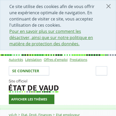
DÉBUT DU CONTENU DE LA PAGE
ACCÈS AU CHAMP DE RECHERCHE
PAGE D'ACCUEIL
FORMULAIRE DE CONTACT
Ce site utilise des cookies afin de vous offrir
une expérience optimale de navigation. En
continuant de visiter ce site, vous acceptez
l'utilisation de ces cookies.
Pour en savoir plus sur comment les
désactiver, ainsi que sur notre politique en
matière de protection des données.
Autorités
Législation
Offres d'emploi
Prestations
Sous-navigation
Votre identité
Secti
SE CONNECTER
AFFICHER LES THÈMES
Fil d'Ariane
Responsable de secteur social
vd.ch
Etat, Droit, Finances
Etat employeur