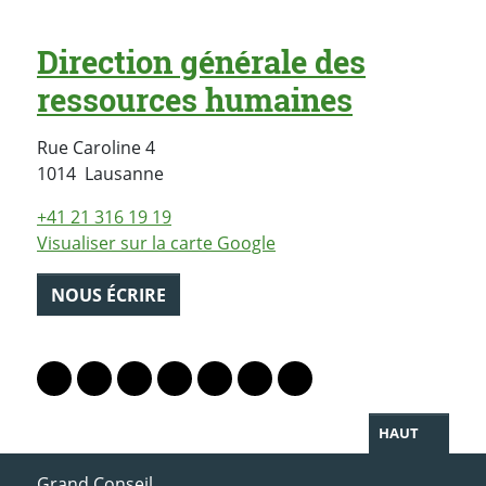
Direction générale des
ressources humaines
Rue Caroline 4
Suisse
1014
Lausanne
+41 21 316 19 19
Visualiser sur la carte Google
NOUS ÉCRIRE
PARTAGER LA PAGE
Lien vers le profil Mastodon
Lien vers le profil Bluesky
Lien vers le profil Instagram
Lien vers le profil Linkedin
Lien vers le profil Facebook
Lien vers le profil Twitter
Partager par WhatsAp
HAUT
ACCÈS DIRECT
Grand Conseil