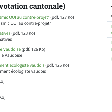
N
(votation cantonale)
mic OUI au contre-projet"
(pdf, 127 Ko)
mic OUI au contre-projet"
atives
(pdf, 123 Ko)
atives
e Vaudoise
(pdf, 126 Ko)
le Vaudoise
ent écologiste vaudois
(pdf, 126 Ko)
ment écologiste vaudois
Ko)
Ko)