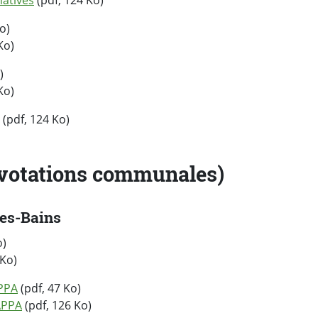
atives
(pdf, 124 Ko)
o)
Ko)
)
Ko)
(pdf, 124 Ko)
(votations communales)
es-Bains
o)
 Ko)
APPA
(pdf, 47 Ko)
APPA
(pdf, 126 Ko)