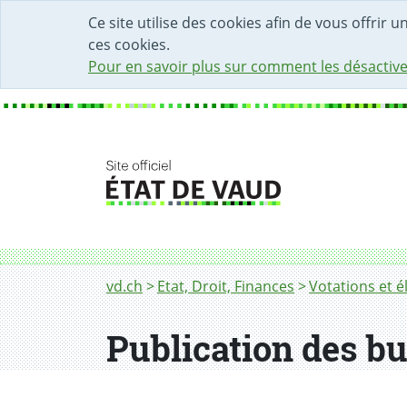
DÉBUT DU CONTENU DE LA PAGE
ACCÈS AU CHAMP DE RECHERCHE
PAGE D'ACCUEIL
FORMULAIRE DE CONTACT
Ce site utilise des cookies afin de vous offrir 
ces cookies.
Pour en savoir plus sur comment les désactive
Fil d'Ariane
Publication des budgets et des comptes d
vd.ch
Etat, Droit, Finances
Votations et é
Publication des b