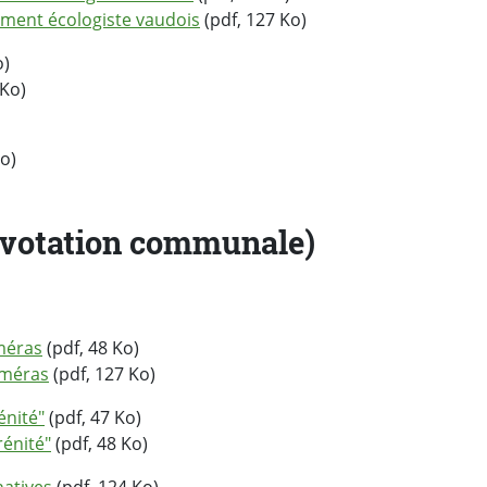
ment écologiste vaudois
(pdf, 127 Ko)
o)
 Ko)
o)
 (votation communale)
méras
(pdf, 48 Ko)
améras
(pdf, 127 Ko)
énité"
(pdf, 47 Ko)
énité"
(pdf, 48 Ko)