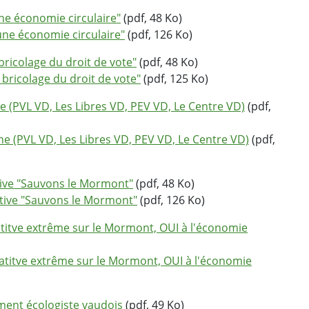
e économie circulaire"
(pdf, 48 Ko)
ne économie circulaire"
(pdf, 126 Ko)
icolage du droit de vote"
(pdf, 48 Ko)
ricolage du droit de vote"
(pdf, 125 Ko)
PVL VD, Les Libres VD, PEV VD, Le Centre VD)
(pdf,
(PVL VD, Les Libres VD, PEV VD, Le Centre VD)
(pdf,
tive "Sauvons le Mormont"
(pdf, 48 Ko)
tive "Sauvons le Mormont"
(pdf, 126 Ko)
titve extrême sur le Mormont, OUI à l'économie
titve extrême sur le Mormont, OUI à l'économie
ent écologiste vaudois
(pdf, 49 Ko)