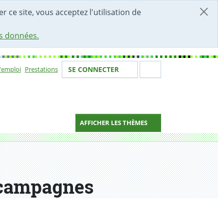
r ce site, vous acceptez l'utilisation de
es données.
Votre identité
Section de 
d'emploi
Prestations
SE CONNECTER
ion
AFFICHER LES THÈMES
e campagnes