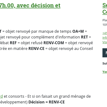
7h.00, avec décision et
S
C
Pla
10
T
= objet renvoyé par manque de temps
OA+M
=
+4
jet renvoyé pour complément d'information
RET
=
inf
Vis
 débat
REF
= objet refusé
RENV-COM
= objet renvoyé
ntrée en matière
RENV-CE
= objet renvoyé au Conseil
Su
Yo
rd
et consorts - Et si on faisait un grand ménage de
(Développement)
Décision = RENV-CE