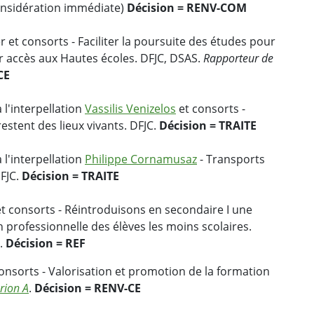
nsidération immédiate)
Décision = RENV-COM
 et consorts - Faciliter la poursuite des études pour
eur accès aux Hautes écoles. DFJC, DSAS.
Rapporteur de
CE
 l'interpellation
Vassilis Venizelos
et consorts -
 restent des lieux vivants. DFJC.
Décision = TRAITE
 l'interpellation
Philippe Cornamusaz
- Transports
DFJC.
Décision = TRAITE
 consorts - Réintroduisons en secondaire I une
on professionnelle des élèves les moins scolaires.
.
Décision = REF
onsorts - Valorisation et promotion de la formation
rion A
.
Décision = RENV-CE