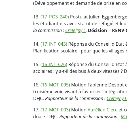
(Développement et demande de prise en co
13.
(17_POS_240)
Postulat Julien Eggenberger
les étudiant-e-s avec statut de réfugié et l
la commission :
Cretegny L
.
Décision = RENV-
14.
(17_INT_043)
Réponse du Conseil d'Etat à
Planification scolaire : pour que les villages
15.
(16_INT_626)
Réponse du Conseil d'Etat à
scolaires : y a-t-il des bus à deux vitesses ? 
16.
(16_MOT_095)
Motion Fabienne Despot et
troisième voie visant à favoriser l'intégrati
DFJC.
Rapporteur de la commission :
Cretegny L
17.
(17_MOT_003)
Motion
Aurélien Clerc
et c
duale. DFJC.
Rapporteur de la commission :
Ma