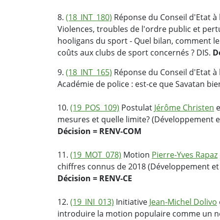
8.
(18_INT_180)
Réponse du Conseil d'Etat à l
Violences, troubles de l'ordre public et pert
hooligans du sport - Quel bilan, comment l
coûts aux clubs de sport concernés ? DIS.
D
9.
(18_INT_165)
Réponse du Conseil d'Etat à l
Académie de police : est-ce que Savatan bie
10.
(19_POS_109)
Postulat
Jérôme Christen
e
mesures et quelle limite? (Développement 
Décision = RENV-COM
11.
(19_MOT_078)
Motion
Pierre-Yves Rapaz
chiffres connus de 2018 (Développement et
Décision = RENV-CE
12.
(19_INI_013)
Initiative
Jean-Michel Dolivo
introduire la motion populaire comme un no