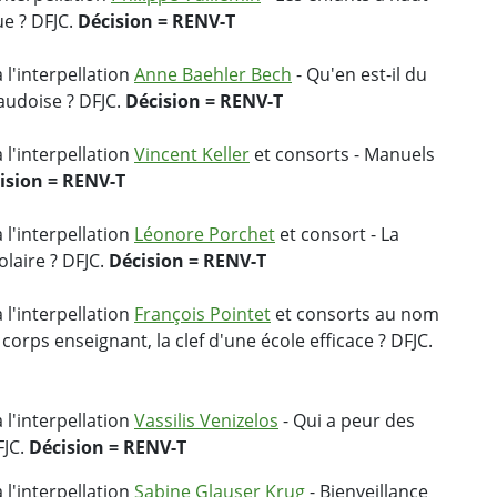
ue ? DFJC.
Décision = RENV-T
 l'interpellation
Anne Baehler Bech
- Qu'en est-il du
audoise ? DFJC.
Décision = RENV-T
 l'interpellation
Vincent Keller
et consorts - Manuels
ision = RENV-T
 l'interpellation
Léonore Porchet
et consort - La
olaire ? DFJC.
Décision = RENV-T
 l'interpellation
François Pointet
et consorts au nom
 corps enseignant, la clef d'une école efficace ? DFJC.
 l'interpellation
Vassilis Venizelos
- Qui a peur des
FJC.
Décision = RENV-T
 l'interpellation
Sabine Glauser Krug
- Bienveillance