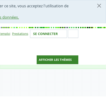
r ce site, vous acceptez l'utilisation de
es données.
Votre identité
Section de 
d'emploi
Prestations
SE CONNECTER
ion
AFFICHER LES THÈMES