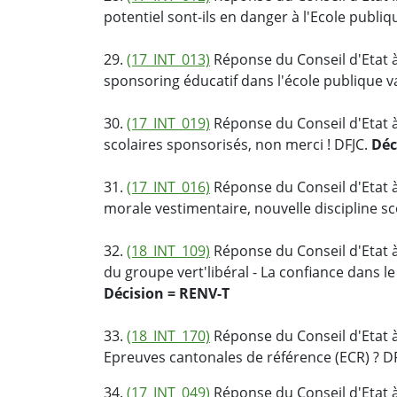
potentiel sont-ils en danger à l'Ecole publiq
29.
(17_INT_013)
Réponse du Conseil d'Etat à
sponsoring éducatif dans l'école publique v
30.
(17_INT_019)
Réponse du Conseil d'Etat à
scolaires sponsorisés, non merci ! DFJC.
Déc
31.
(17_INT_016)
Réponse du Conseil d'Etat à
morale vestimentaire, nouvelle discipline sc
32.
(18_INT_109)
Réponse du Conseil d'Etat à
du groupe vert'libéral - La confiance dans le
Décision = RENV-T
33.
(18_INT_170)
Réponse du Conseil d'Etat à
Epreuves cantonales de référence (ECR) ? D
34.
(17_INT_049)
Réponse du Conseil d'Etat à