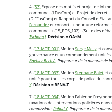
4.
(57)
Exposé des motifs et projet de loi mod
communes (LFusCom) et Projet de décret sur
(DIFFusCom) et Rapport du Conseil d'Etat a
Fernandez
et consorts « pour une réforme d
communes » (15_POS_102). (Suite des débats
Tschopp J
.
Décision = OA+M
5.
(17_MOT_001)
Motion
Serge Melly
et cons
gouvernance et un commandement unifiés.
Baehler Bech A
.
Rapporteur de la minorité de l
6.
(18_MOT_033)
Motion
Stéphane Balet
et c
unifié pour tous les corps de police du can
Y
.
Décision = RENV-T
7.
(18_MOT_034)
Motion Fabienne Freymond 
taxations des interventions policières dans 
commission :
Pa
hud Y
.
Rapporteur de la minori