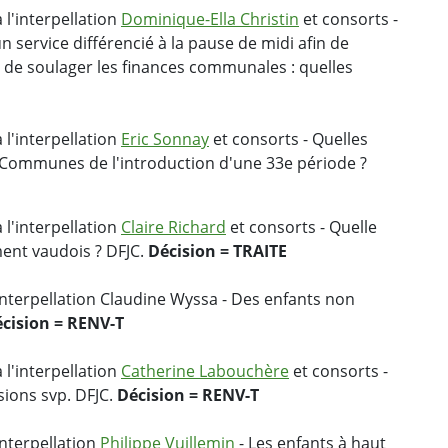
 l'interpellation
Dominique-Ella Christin
et consorts -
 service différencié à la pause de midi afin de
t de soulager les finances communales : quelles
 l'interpellation
Eric Sonnay
et consorts - Quelles
 Communes de l'introduction d'une 33e période ?
 l'interpellation
Claire Richard
et consorts - Quelle
ment vaudois ? DFJC.
Décision = TRAITE
nterpellation Claudine Wyssa - Des enfants non
cision = RENV-T
 l'interpellation
Catherine Labouchère
et consorts -
sions svp. DFJC.
Décision = RENV-T
nterpellation
Philippe Vuillemin
- Les enfants à haut