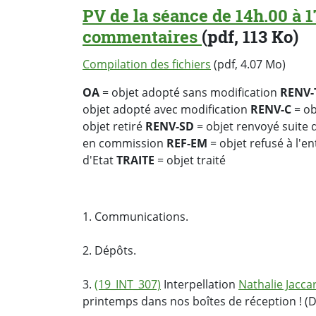
PV de la séance de 14h.00 à 1
commentaires
(pdf, 113 Ko)
Compilation des fichiers
(pdf, 4.07 Mo)
OA
= objet adopté sans modification
RENV-
objet adopté avec modification
RENV-C
= ob
objet retiré
RENV-SD
= objet renvoyé suite
en commission
REF-EM
= objet refusé à l'e
d'Etat
TRAITE
= objet traité
1. Communications.
2. Dépôts.
3.
(19_INT_307)
Interpellation
Nathalie Jacca
printemps dans nos boîtes de réception ! 