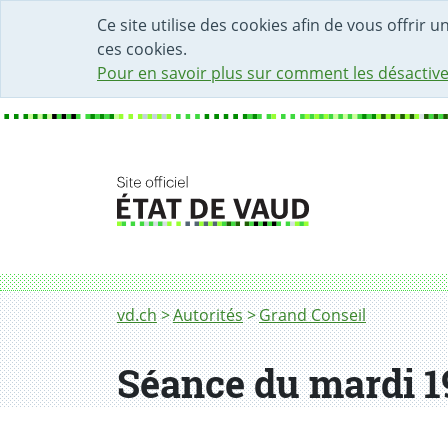
DÉBUT DU CONTENU DE LA PAGE
ACCÈS AU CHAMP DE RECHERCHE
PAGE D'ACCUEIL
FORMULAIRE DE CONTACT
Ce site utilise des cookies afin de vous offrir 
ces cookies.
Pour en savoir plus sur comment les désactive
Fil d'Ariane
vd.ch
Autorités
Grand Conseil
Séance du mardi 19