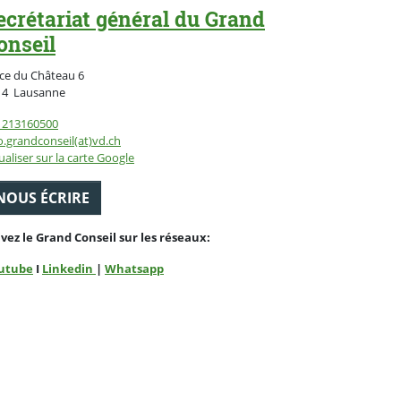
ecrétariat général du Grand
onseil
ce du Château 6
Suisse
14
Lausanne
1213160500
o.grandconseil(at)vd.ch
ualiser sur la carte Google
NOUS ÉCRIRE
ivez le Grand Conseil sur les réseaux:
utube
I
Linkedin
|
Whatsapp