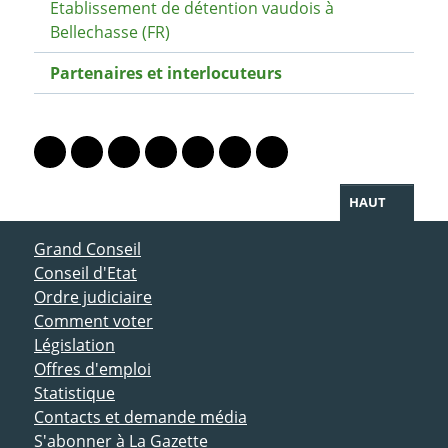
Etablissement de détention vaudois à
Bellechasse (FR)
Partenaires et interlocuteurs
PARTAGER LA PAGE
Lien vers le profil Mastodon
Lien vers le profil Bluesky
Lien vers le profil Instagram
Lien vers le profil Linkedin
Lien vers le profil Facebook
Lien vers le profil Twitter
Partager par WhatsAp
HAUT
ACCÈS DIRECT
Grand Conseil
Conseil d'Etat
Ordre judiciaire
Comment voter
Législation
Offres d'emploi
Statistique
Contacts et demande média
S'abonner à La Gazette