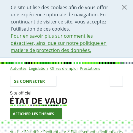
DÉBUT DU CONTENU DE LA PAGE
ACCÈS AU CHAMP DE RECHERCHE
PAGE D'ACCUEIL
FORMULAIRE DE CONTACT
Ce site utilise des cookies afin de vous offrir
une expérience optimale de navigation. En
continuant de visiter ce site, vous acceptez
l'utilisation de ces cookies.
Pour en savoir plus sur comment les
désactiver, ainsi que sur notre politique en
matière de protection des données.
Autorités
Législation
Offres d'emploi
Prestations
Sous-navigation
Votre identité
Secti
SE CONNECTER
AFFICHER LES THÈMES
Fil d'Ariane
vd.ch
Sécurité
Pénitentiaire
Établissements pénitentiaires