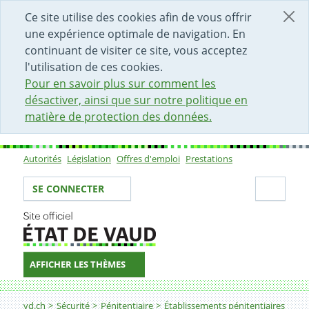
DÉBUT DU CONTENU DE LA PAGE
ACCÈS AU CHAMP DE RECHERCHE
PAGE D'ACCUEIL
FORMULAIRE DE CONTACT
Ce site utilise des cookies afin de vous offrir
une expérience optimale de navigation. En
continuant de visiter ce site, vous acceptez
l'utilisation de ces cookies.
Pour en savoir plus sur comment les
désactiver, ainsi que sur notre politique en
matière de protection des données.
Autorités
Législation
Offres d'emploi
Prestations
Sous-navigation
Votre identité
Secti
SE CONNECTER
AFFICHER LES THÈMES
Fil d'Ariane
vd.ch
Sécurité
Pénitentiaire
Établissements pénitentiaires