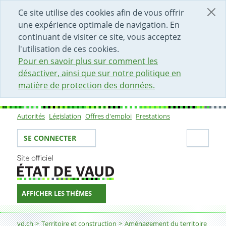
DÉBUT DU CONTENU DE LA PAGE
ACCÈS AU CHAMP DE RECHERCHE
PAGE D'ACCUEIL
FORMULAIRE DE CONTACT
Ce site utilise des cookies afin de vous offrir
une expérience optimale de navigation. En
continuant de visiter ce site, vous acceptez
l'utilisation de ces cookies.
Pour en savoir plus sur comment les
désactiver, ainsi que sur notre politique en
matière de protection des données.
Autorités
Législation
Offres d'emploi
Prestations
Sous-navigation
Votre identité
Secti
SE CONNECTER
AFFICHER LES THÈMES
Fil d'Ariane
vd.ch
Territoire et construction
Aménagement du territoire