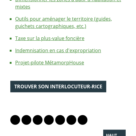
mixtes
Outils pour aménager le territoire (guides,
guichets cartographiques, etc.)
Taxe sur la plus-value foncière
Indemnisation en cas d'expropriation
Projet-pilote MétamorpHouse
TROUVER SON INTERLOCUTEUR-RICE
PARTAGER LA PAGE
Lien vers le profil Mastodon
Lien vers le profil Bluesky
Lien vers le profil Instagram
Lien vers le profil Linkedin
Lien vers le profil Facebook
Lien vers le profil Twitter
Partager par WhatsAp
HAUT